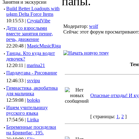
папы.
Занятия и экскурсии
·
Build Better Loadouts with
u4gm Delta Force Items
10:15:53 |
CrystalVibe
Модератор:
wolf
·
Дети со взрослыми
Сейчас этот форум просматривают
вместе занятия пение,
речь, движение
22:20:48 |
MagicMusicRiga
·
Танцы. Кто куда водит
девочек?
Те
12:20:11 |
marina21
·
Пардаугава - Рисование
12:46:33 |
svvipu
·
Гимнастика, акробатика
для мальчика
Опасные отходы! И ку
12:59:08 |
boloks
·
Ищем учительницу
русского языка
[ страницы:
1
,
2
]
17:54:56 |
Lirika
·
Беременные посиделки
на Бривибас, 195.