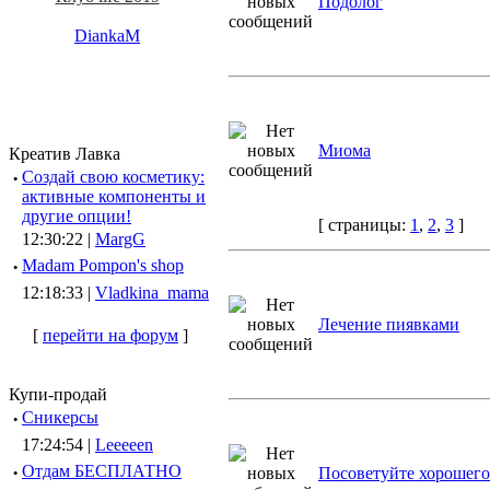
Подолог
DiankaM
Миома
Креатив Лавка
·
Создай свою косметику:
активные компоненты и
другие опции!
[ страницы:
1
,
2
,
3
]
12:30:22 |
MargG
·
Madam Pompon's shop
12:18:33 |
Vladkina_mama
Лечение пиявками
[
перейти на форум
]
Купи-продай
·
Сникерсы
17:24:54 |
Leeeeen
·
Отдам БЕСПЛАТНО
Посоветуйте хорошего