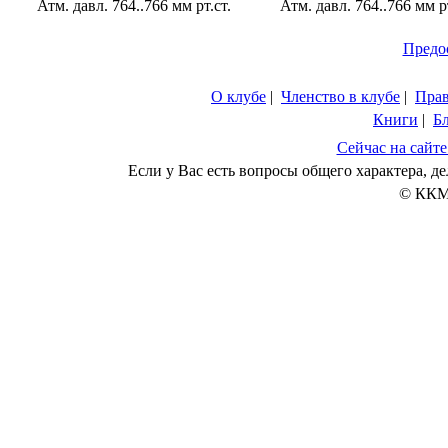
Атм. давл. 764..766 мм рт.ст.
Атм. давл. 764..766 мм рт
Предо
О клубе
|
Членство в клубе
|
Пра
Книги
|
Б
Сейчас на сайте
Если у Вас есть вопросы общего характера, 
© ККМ