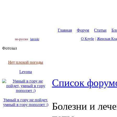
Главная
|
Форум
|
Статьи
|
Бл
О Клубе
|
Женская Кл
по-русски
latviski
Фотозал
Нет плохой погоды
Levona
Список форум
Умный в гору не пойдет,
Болезни и леч
умный в гору поползет :)