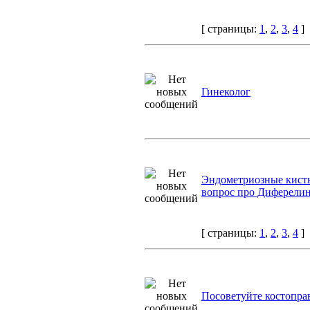
[ страницы:
1
,
2
,
3
,
4
]
Гинеколог
Эндометриозные кист
вопрос про Диферелин
[ страницы:
1
,
2
,
3
,
4
]
Посоветуйте костопра