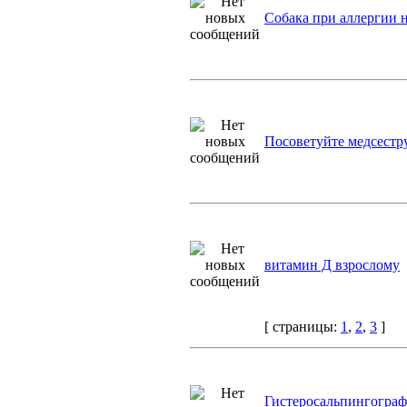
Собака при аллергии н
Посоветуйте медсестр
витамин Д взросломy
[ страницы:
1
,
2
,
3
]
Гистеросальпингограф