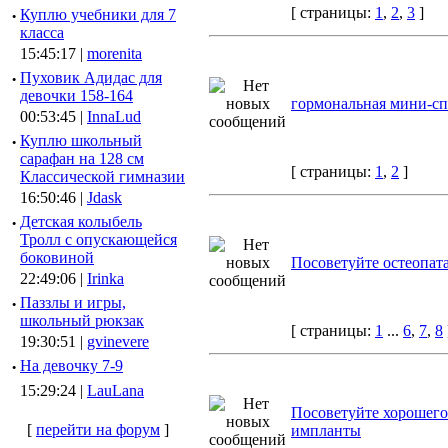
[ страницы:
1
,
2
,
3
]
·
Куплю учебники для 7
класса
15:45:17 |
morenita
·
Пуховик Адидас для
девочки 158-164
гормональная мини-спи
00:53:45 |
InnaLud
·
Куплю школьный
сарафан на 128 см
[ страницы:
1
,
2
]
Классической гимназии
16:50:46 |
Jdask
·
Детская колыбель
Тролл с опускающейся
боковиной
Посоветуйте остеопат
22:49:06 |
Irinka
·
Паззлы и игры,
школьный рюкзак
[ страницы:
1
...
6
,
7
,
8
19:30:51 |
gvinevere
·
Hа девочку 7-9
15:29:24 |
LauLana
Посоветуйте хорошего 
[
перейти на форум
]
импланты