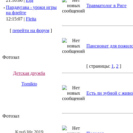
21:10:00 |
Elja
Травматолог в Риге
·
Пардаугава - уроки игры
на флейте
12:15:07 |
Fleita
[
перейти на форум
]
Пансионат для пожило
Фотозал
[ страницы:
1
,
2
]
Детская дружба
Tomikto
Есть ли зубной с живо
Фотозал
Клуб life 2019