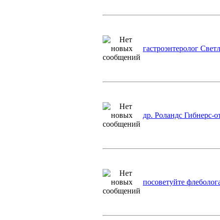
гастроэнтеролог Свет
др. Роландс Гибнерс-
посоветуйте флеболог