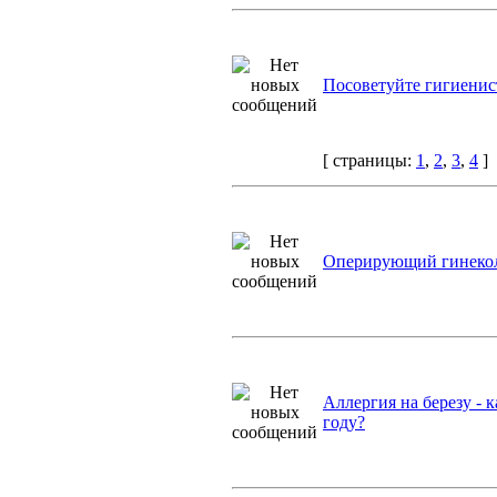
Посоветуйте гигиенис
[ страницы:
1
,
2
,
3
,
4
]
Оперирующий гинекол
Аллергия на березу - 
году?