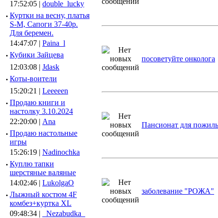
17:52:05 |
double_lucky
·
Куртки на весну, платья
S-M, Сапоги 37-40р.
Для беремен.
14:47:07 |
Paina_l
·
Кубики Зайцева
посоветуйте онколога
12:03:08 |
Jdask
·
Коты-воители
15:20:21 |
Leeeeen
·
Продаю книги и
настолку 3.10.2024
22:20:00 |
Ana
Пансионат для пожил
·
Продаю настольные
игры
15:26:19 |
Nadinochka
·
Куплю тапки
шерстяные валяные
14:02:46 |
LukolgaO
заболевание "РОЖА"
·
Лыжный костюм 4F
комбез+куртка XL
09:48:34 |
_Nezabudka_