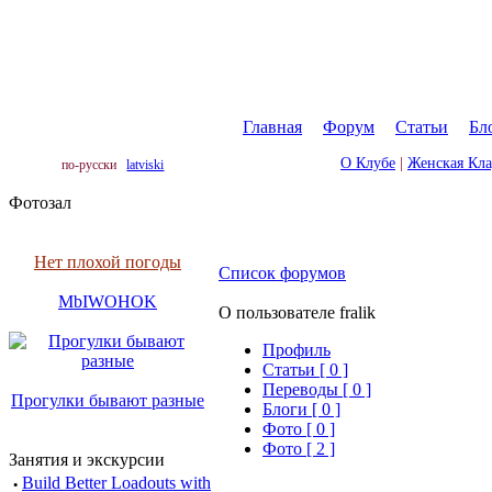
Главная
|
Форум
|
Статьи
|
Бл
О Клубе
|
Женская Кл
по-русски
latviski
Фотозал
Нет плохой погоды
Список форумов
MbIWOHOK
О пользователе fralik
Профиль
Cтатьи [ 0 ]
Переводы [ 0 ]
Прогулки бывают разные
Блоги [ 0 ]
Фото [ 0 ]
Фото [ 2 ]
Занятия и экскурсии
·
Build Better Loadouts with