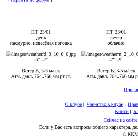
ПТ, 23/01
ПТ, 23/01
день
вечер
пасмурно, невесёлая погодка
облачно
-5°..-7°
-7°..-9°
Ветер В, 3-5 м/сек
Ветер В, 3-5 м/сек
Атм. давл. 764..766 мм рт.ст.
Атм. давл. 764..766 мм рт
Предо
О клубе
|
Членство в клубе
|
Пра
Книги
|
Б
Сейчас на сайте
Если у Вас есть вопросы общего характера, 
© ККМ