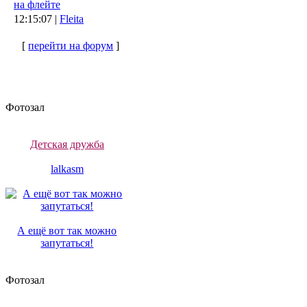
на флейте
12:15:07 |
Fleita
[
перейти на форум
]
Фотозал
Детская дружба
lalkasm
А ещё вот так можно
запутаться!
Фотозал