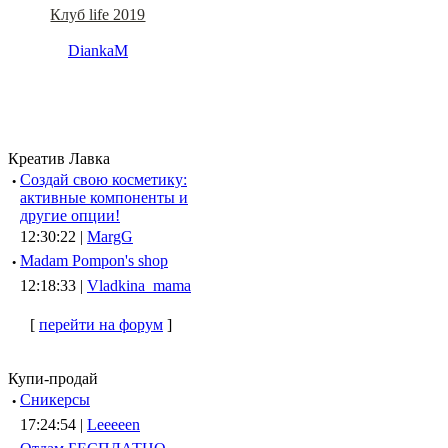
Клуб life 2019
DiankaM
Креатив Лавка
·
Создай свою косметику:
активные компоненты и
другие опции!
12:30:22 |
MargG
·
Madam Pompon's shop
12:18:33 |
Vladkina_mama
[
перейти на форум
]
Купи-продай
·
Сникерсы
17:24:54 |
Leeeeen