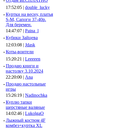
·
Отдам БЕСПЛАТНО
17:52:05 |
double_lucky
·
Куртки на весну, платья
S-M, Сапоги 37-40р.
Для беремен.
14:47:07 |
Paina_l
·
Кубики Зайцева
12:03:08 |
Jdask
·
Коты-воители
15:20:21 |
Leeeeen
·
Продаю книги и
настолку 3.10.2024
22:20:00 |
Ana
·
Продаю настольные
игры
15:26:19 |
Nadinochka
·
Куплю тапки
шерстяные валяные
14:02:46 |
LukolgaO
·
Лыжный костюм 4F
комбез+куртка XL