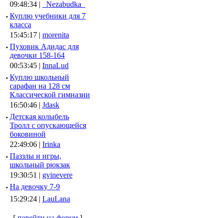
09:48:34 |
_Nezabudka_
·
Куплю учебники для 7
класса
15:45:17 |
morenita
·
Пуховик Адидас для
девочки 158-164
00:53:45 |
InnaLud
·
Куплю школьный
сарафан на 128 см
Классической гимназии
16:50:46 |
Jdask
·
Детская колыбель
Тролл с опускающейся
боковиной
22:49:06 |
Irinka
·
Паззлы и игры,
школьный рюкзак
19:30:51 |
gvinevere
·
Hа девочку 7-9
15:29:24 |
LauLana
[
перейти на форум
]