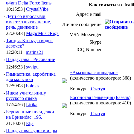
u4gm Delta Force Items
Как связаться с frali
10:15:53 |
CrystalVibe
Адрес e-mail:
·
Дети со взрослыми
вместе занятия пение,
Личное сообщение:
речь, движение
22:20:48 |
MagicMusicRiga
MSN Messenger:
·
Танцы. Кто куда водит
Skype:
девочек?
ICQ Number:
12:20:11 |
marina21
·
Пардаугава - Рисование
12:46:33 |
svvipu
«Амазонка с лошадью»
·
Гимнастика, акробатика
(количество просмотров: 368)
для мальчика
12:59:08 |
boloks
Конкурс:
Статуя
·
Ищем учительницу
Босоногая Гельвеция (Базель)
русского языка
(количество просмотров: 410)
17:54:56 |
Lirika
·
Беременные посиделки
Конкурс:
Статуя
на Бривибас, 195.
21:10:00 |
Elja
·
Пардаугава - уроки игры