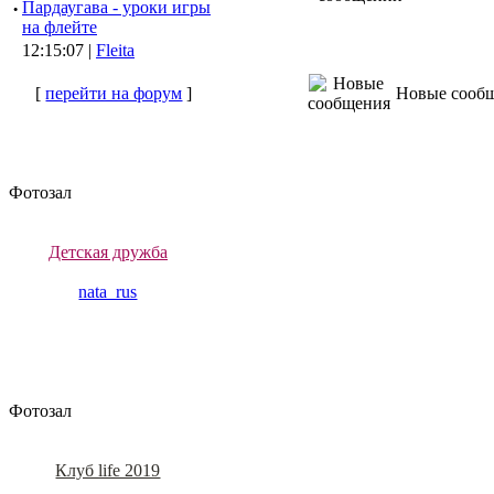
·
Пардаугава - уроки игры
на флейте
12:15:07 |
Fleita
[
перейти на форум
]
Новые сооб
Фотозал
Детская дружба
nata_rus
Фотозал
Клуб life 2019