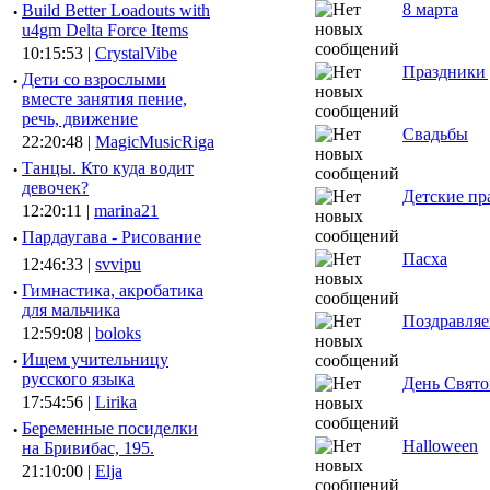
8 марта
·
Build Better Loadouts with
u4gm Delta Force Items
10:15:53 |
CrystalVibe
Праздники 
·
Дети со взрослыми
вместе занятия пение,
речь, движение
Свадьбы
22:20:48 |
MagicMusicRiga
·
Танцы. Кто куда водит
девочек?
Детские пр
12:20:11 |
marina21
·
Пардаугава - Рисование
Пасха
12:46:33 |
svvipu
·
Гимнастика, акробатика
для мальчика
Поздравляе
12:59:08 |
boloks
·
Ищем учительницу
русского языка
День Свято
17:54:56 |
Lirika
·
Беременные посиделки
Halloween
на Бривибас, 195.
21:10:00 |
Elja