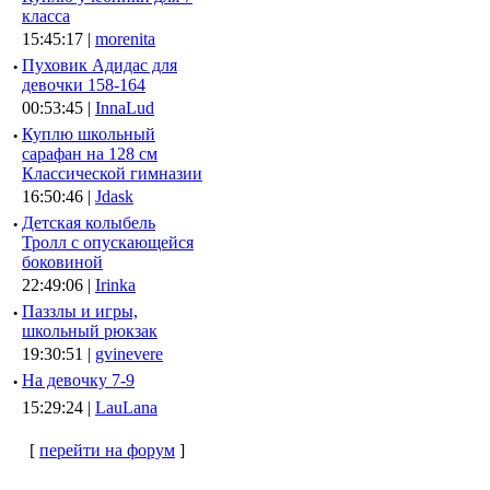
класса
15:45:17 |
morenita
·
Пуховик Адидас для
девочки 158-164
00:53:45 |
InnaLud
·
Куплю школьный
сарафан на 128 см
Классической гимназии
16:50:46 |
Jdask
·
Детская колыбель
Тролл с опускающейся
боковиной
22:49:06 |
Irinka
·
Паззлы и игры,
школьный рюкзак
19:30:51 |
gvinevere
·
Hа девочку 7-9
15:29:24 |
LauLana
[
перейти на форум
]