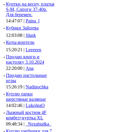
·
Куртки на весну, платья
S-M, Сапоги 37-40р.
Для беремен.
14:47:07 |
Paina_l
·
Кубики Зайцева
12:03:08 |
Jdask
·
Коты-воители
15:20:21 |
Leeeeen
·
Продаю книги и
настолку 3.10.2024
22:20:00 |
Ana
·
Продаю настольные
игры
15:26:19 |
Nadinochka
·
Куплю тапки
шерстяные валяные
14:02:46 |
LukolgaO
·
Лыжный костюм 4F
комбез+куртка XL
09:48:34 |
_Nezabudka_
·
Куплю учебники для 7