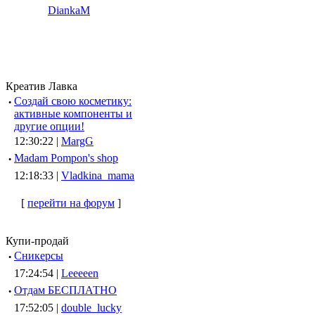
DiankaM
Креатив Лавка
·
Создай свою косметику:
активные компоненты и
другие опции!
12:30:22 |
MargG
·
Madam Pompon's shop
12:18:33 |
Vladkina_mama
[
перейти на форум
]
Купи-продай
·
Сникерсы
17:24:54 |
Leeeeen
·
Отдам БЕСПЛАТНО
17:52:05 |
double_lucky