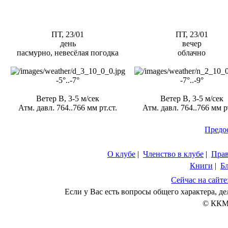
ПТ, 23/01
ПТ, 23/01
день
вечер
пасмурно, невесёлая погодка
облачно
-5°..-7°
-7°..-9°
Ветер В, 3-5 м/сек
Ветер В, 3-5 м/сек
Атм. давл. 764..766 мм рт.ст.
Атм. давл. 764..766 мм рт
Предо
О клубе
|
Членство в клубе
|
Пра
Книги
|
Б
Сейчас на сайте
Если у Вас есть вопросы общего характера, 
© ККМ