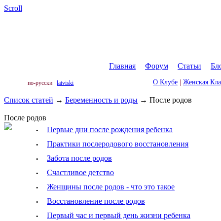
Scroll
Главная
|
Форум
|
Статьи
|
Бл
О Клубе
|
Женская Кл
по-русски
latviski
Список статей
→
Беременность и роды
→
После родов
После родов
·
Первые дни после рождения ребенка
·
Практики послеродового восстановления
·
Забота после родов
·
Счастливое детство
·
Женщины после родов - что это такое
·
Восстановление после родов
·
Первый час и первый день жизни ребенка