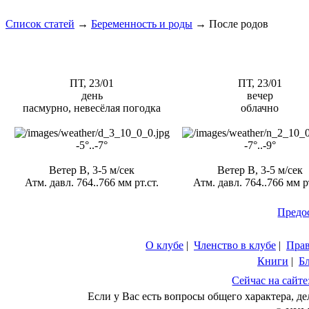
Список статей
→
Беременность и роды
→
После родов
ПТ, 23/01
ПТ, 23/01
день
вечер
пасмурно, невесёлая погодка
облачно
-5°..-7°
-7°..-9°
Ветер В, 3-5 м/сек
Ветер В, 3-5 м/сек
Атм. давл. 764..766 мм рт.ст.
Атм. давл. 764..766 мм рт
Предо
О клубе
|
Членство в клубе
|
Пра
Книги
|
Б
Сейчас на сайте
Если у Вас есть вопросы общего характера, 