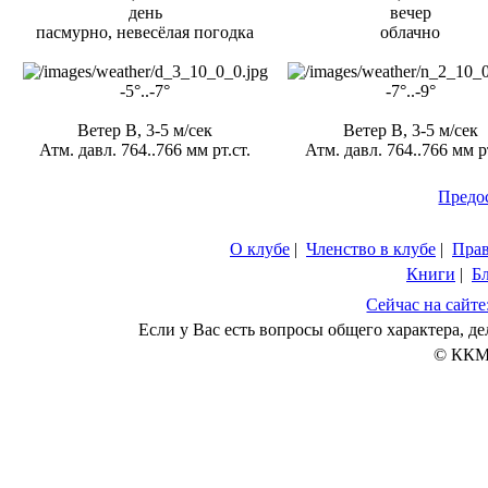
день
вечер
пасмурно, невесёлая погодка
облачно
-5°..-7°
-7°..-9°
Ветер В, 3-5 м/сек
Ветер В, 3-5 м/сек
Атм. давл. 764..766 мм рт.ст.
Атм. давл. 764..766 мм рт
Предо
О клубе
|
Членство в клубе
|
Пра
Книги
|
Б
Сейчас на сайте
Если у Вас есть вопросы общего характера, 
© ККМ