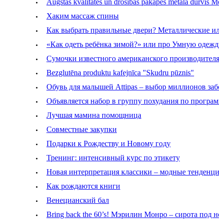
·
Augstas kvalitātes un drošības pakāpes metāla durvis 
·
Хаким массаж спины
·
Как выбрать правильные двери? Металлические и
·
«Как одеть ребёнка зимой?» или про Умную одежд
·
Сумочки известного американского производителя 
·
Bezglutēna produktu kafejnīca "Skudru pūznis"
·
Обувь для малышей Attipas – выбор миллионов заб
·
Объявляется набор в группу похудания по програ
·
Лучшая мамина помощница
·
Совместные закупки
·
Подарки к Рождеству и Новому году
·
Тренинг: интенсивный курс по этикету
·
Новая интерпретация классики – модные тенде
·
Как рождаются книги
·
Венецианский бал
·
Bring back the 60’s! Мэрилин Монро – сирота под 