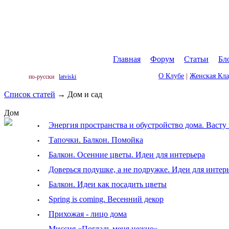
Главная
|
Форум
|
Статьи
|
Бл
О Клубе
|
Женская Кл
по-русски
latviski
Список статей
→
Дом и сад
Дом
·
Энергия пространства и обустройство дома. Васту
·
Тапочки. Балкон. Помойка
·
Балкон. Осенние цветы. Идеи для интерьера
·
Доверься подушке, а не подружке. Идеи для интер
·
Балкон. Идеи как посадить цветы
·
Spring is coming. Весенний декор
·
Прихожая - лицо дома
Миссия «Погладь меня нежно»