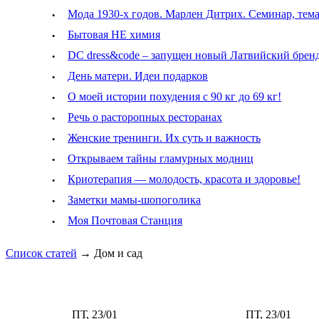
·
Мода 1930-х годов. Марлен Дитрих. Семинар, тем
·
Бытовая НЕ химия
·
DC dress&code – запущен новый Латвийский брен
·
День матери. Идеи подарков
·
О моей истории похудения с 90 кг до 69 кг!
·
Речь о расторопных ресторанах
·
Женские тренинги. Их суть и важность
·
Открываем тайны гламурных модниц
·
Криотерапия — молодость, красота и здоровье!
·
Заметки мамы-шопоголика
·
Моя Почтовая Станция
Список статей
→
Дом и сад
ПТ, 23/01
ПТ, 23/01