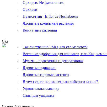
·
Орхидеи. Не фаленопсис
·
Орхидеи
·
Пуансеттия - la flor de Nochebuena
·
Ядовитые комнатные растения
·
Комнатные растения
Cад
·
Так ли страшно ГМО, как его малюют?
·
Весенние удобрения для чайников, или Как, чем и
·
Мульча – практичная и декоративная
·
Ядовитые «дикари»
·
Ядовитые садовые растения
·
В чем секрет настоящего английского газона?
·
Удивительная лаванда
·
Сады для ушедших
Садовый календарь