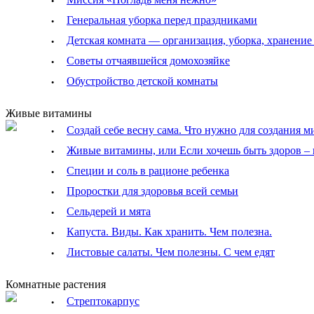
·
·
Генеральная уборка перед праздниками
·
Детская комната — организация, уборка, хранение
·
Советы отчаявшейся домохозяйке
·
Обустройство детской комнаты
Живые витамины
·
Создай себе весну сама. Что нужно для создания 
·
Живые витамины, или Если хочешь быть здоров –
·
Специи и соль в рационе ребенка
·
Проростки для здоровья всей семьи
·
Сельдерей и мята
·
Капуста. Виды. Как хранить. Чем полезна.
·
Листовые салаты. Чем полезны. С чем едят
Комнатные растения
·
Стрептокарпус