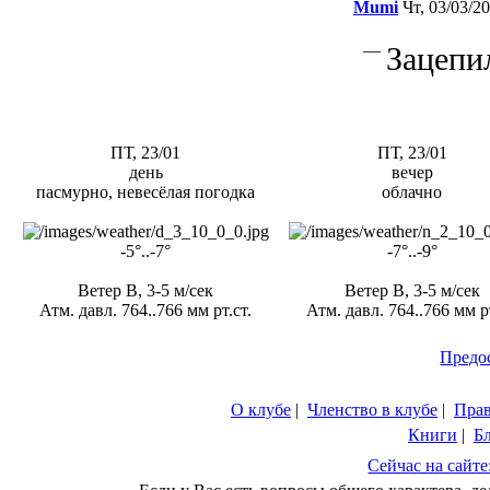
Mumi
Чт, 03/03/20
—
Зацепи
ПТ, 23/01
ПТ, 23/01
день
вечер
пасмурно, невесёлая погодка
облачно
-5°..-7°
-7°..-9°
Ветер В, 3-5 м/сек
Ветер В, 3-5 м/сек
Атм. давл. 764..766 мм рт.ст.
Атм. давл. 764..766 мм рт
Предо
О клубе
|
Членство в клубе
|
Пра
Книги
|
Б
Сейчас на сайте