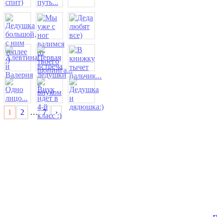
1
2
…
7
›