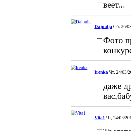
—
веет...
Dajnulja
Сб, 26/03
—
Фото пр
конкурс
Irenka
Чт, 24/03/2
—
даже др
вас,ба
Vita1
Чт, 24/03/20
—