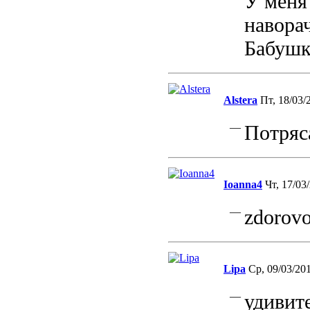
У меня
навора
Бабушке
Alstera
Пт, 18/03/
—
Потряс
Ioanna4
Чт, 17/03
—
zdorovo!
Lipa
Ср, 09/03/201
—
удивит