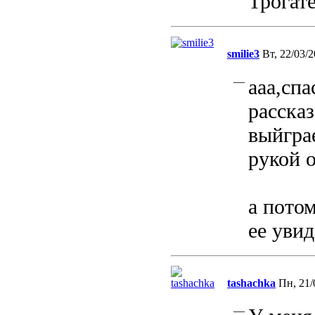
Трогат
smilie3
Вт, 22/03/2
—
ааа,спа
рассказ
выйгра
рукой 
а пото
ее увид
tashachka
Пн, 21/
—