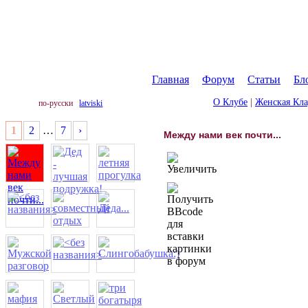
Главная
|
Форум
|
Статьи
|
Бл
О Клубе
|
Женская Кл
по-русски
latviski
1
2
…
7
›
Между нами век почти...