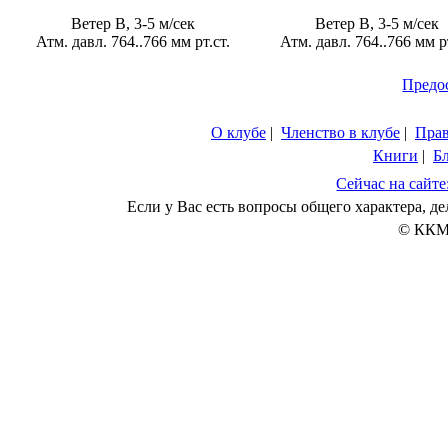
Ветер В, 3-5 м/сек
Ветер В, 3-5 м/сек
Атм. давл. 764..766 мм рт.ст.
Атм. давл. 764..766 мм рт
Предо
О клубе
|
Членство в клубе
|
Пра
Книги
|
Б
Сейчас на сайте
Если у Вас есть вопросы общего характера, 
© ККМ