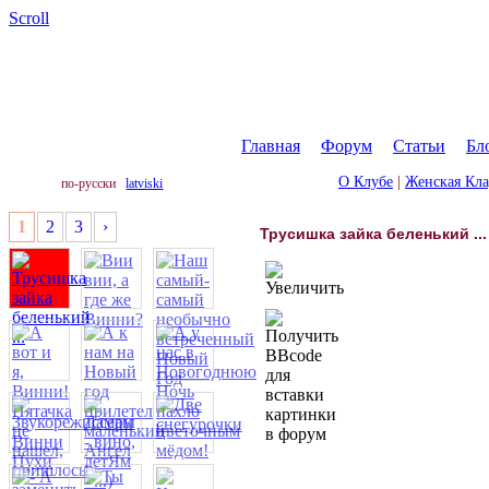
Scroll
Главная
|
Форум
|
Статьи
|
Бл
О Клубе
|
Женская Кл
по-русски
latviski
1
2
3
›
Трусишка зайка беленький ...