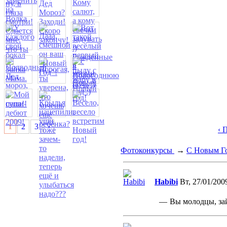
1
2
3
›
‹ 
Фотоконкурсы
→
С Новым Г
Habibi
Вт, 27/01/200
—
Вы молодцы, за