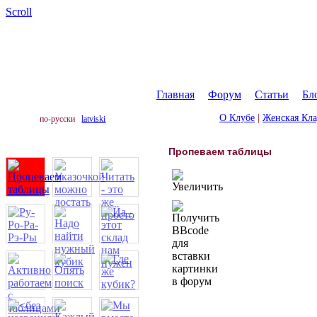
Scroll
Главная
|
Форум
|
Статьи
|
Бл
О Клубе
|
Женская Кл
по-русски
latviski
Пропеваем таблицы