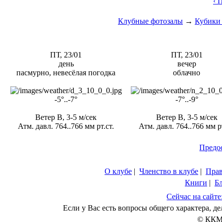
‹ 
Клубные фотозалы
→
Кубики
ПТ, 23/01
ПТ, 23/01
день
вечер
пасмурно, невесёлая погодка
облачно
-5°..-7°
-7°..-9°
Ветер В, 3-5 м/сек
Ветер В, 3-5 м/сек
Атм. давл. 764..766 мм рт.ст.
Атм. давл. 764..766 мм рт
Предо
О клубе
|
Членство в клубе
|
Пра
Книги
|
Б
Сейчас на сайте
Если у Вас есть вопросы общего характера, 
© ККМ