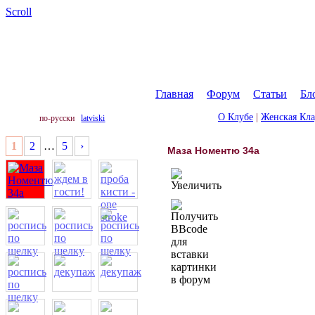
Scroll
Главная
|
Форум
|
Статьи
|
Бл
О Клубе
|
Женская Кл
по-русски
latviski
1
2
…
5
›
Маза Номентю 34а