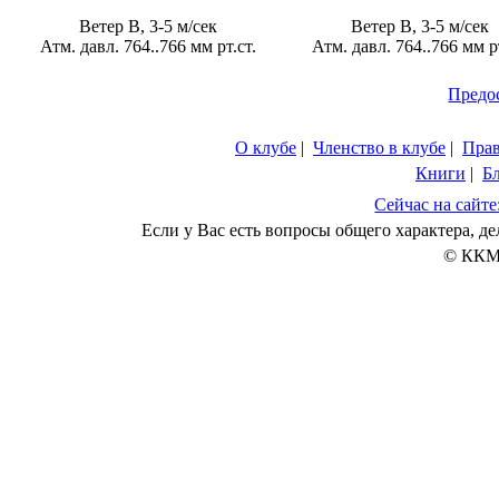
Ветер В, 3-5 м/сек
Ветер В, 3-5 м/сек
Атм. давл. 764..766 мм рт.ст.
Атм. давл. 764..766 мм рт
Предо
О клубе
|
Членство в клубе
|
Пра
Книги
|
Б
Сейчас на сайте
Если у Вас есть вопросы общего характера, 
© ККМ