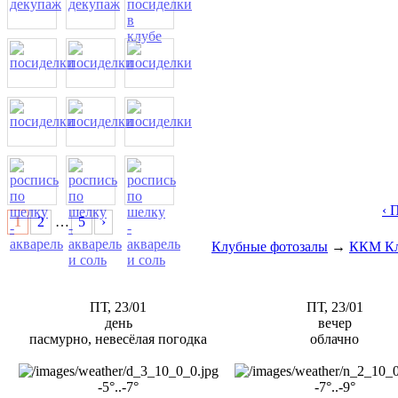
‹ 
1
2
…
5
›
Клубные фотозалы
→
ККМ Кл
ПТ, 23/01
ПТ, 23/01
день
вечер
пасмурно, невесёлая погодка
облачно
-5°..-7°
-7°..-9°