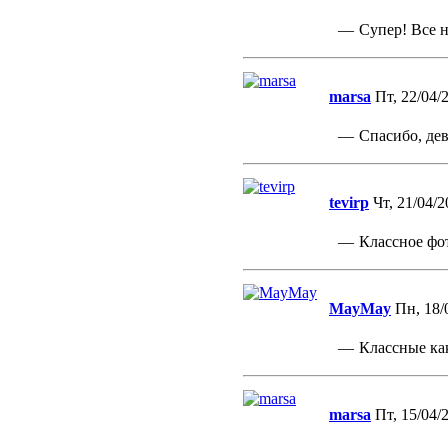
—
Супер! Все н
marsa
Пт, 22/04/
—
Спасибо, дев
tevirp
Чт, 21/04/2
—
Классное фот
MayMay
Пн, 18/
—
Классные ка
marsa
Пт, 15/04/