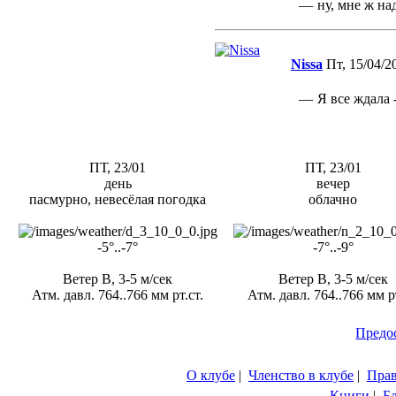
—
ну, мне ж на
Nissa
Пт, 15/04/2
—
Я все ждала 
ПТ, 23/01
ПТ, 23/01
день
вечер
пасмурно, невесёлая погодка
облачно
-5°..-7°
-7°..-9°
Ветер В, 3-5 м/сек
Ветер В, 3-5 м/сек
Атм. давл. 764..766 мм рт.ст.
Атм. давл. 764..766 мм рт
Предо
О клубе
|
Членство в клубе
|
Пра
Книги
|
Б