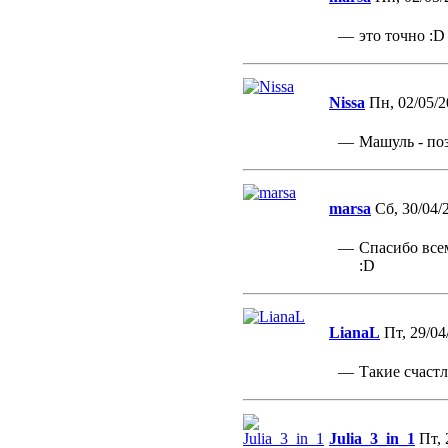
—
это точно :D
Nissa
Пн, 02/05/2
—
Машуль - поз
marsa
Сб, 30/04/
—
Спасибо всем
:D
LianaL
Пт, 29/04
—
Такие счастл
Julia_3_in_1
Пт, 