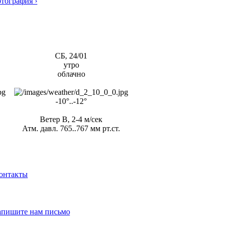
тография ›
СБ, 24/01
утро
облачно
-10°..-12°
Ветер В, 2-4 м/сек
Атм. давл. 765..767 мм рт.ст.
онтакты
апишите нам письмо