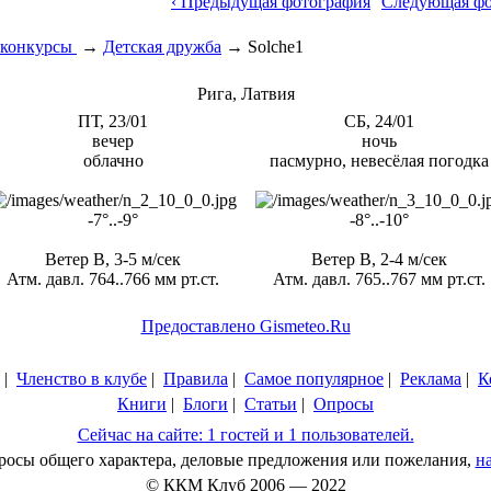
‹ Предыдущая фотография
Следующая фо
конкурсы
→
Детская дружба
→
Solche1
Рига, Латвия
ПТ, 23/01
СБ, 24/01
вечер
ночь
облачно
пасмурно, невесёлая погодка
-7°..-9°
-8°..-10°
Ветер В, 3-5 м/сек
Ветер В, 2-4 м/сек
Атм. давл. 764..766 мм рт.ст.
Атм. давл. 765..767 мм рт.ст.
Предоставлено Gismeteo.Ru
|
Членство в клубе
|
Правила
|
Самое популярное
|
Реклама
|
К
Книги
|
Блоги
|
Статьи
|
Опросы
Сейчас на сайте: 1 гостей и 1 пользователей.
просы общего характера, деловые предложения или пожелания,
н
© ККМ Клуб 2006 — 2022