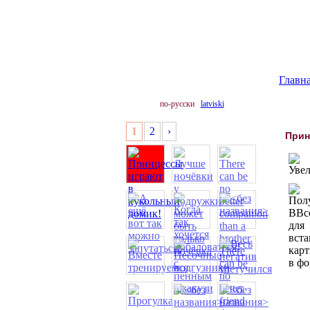
Главн
по-русски
latviski
1
2
›
Прин