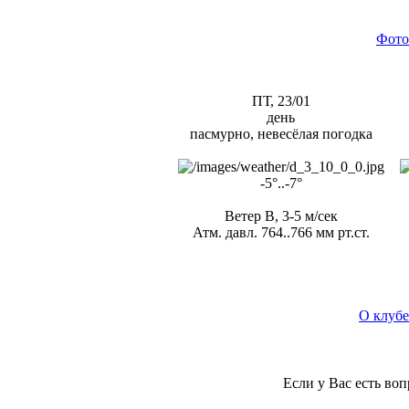
Фото
ПТ, 23/01
день
пасмурно, невесёлая погодка
-5°..-7°
Ветер В, 3-5 м/сек
Атм. давл. 764..766 мм рт.ст.
О клубе
Если у Вас есть во