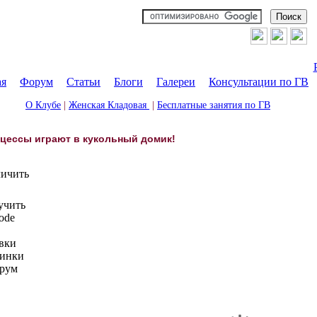
ая
|
Форум
|
Статьи
|
Блоги
|
Галереи
|
Консультации по ГВ
О Клубе
|
Женская Кладовая
|
Бесплатные занятия по ГВ
цессы играют в кукольный домик!