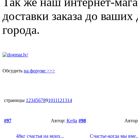
Так же наш интернет-мага
доставки заказа до ваших 
города.
Обсудить
на форуме >>>
страницы
1
2
3
4
5
6
7
8
9
10
11
12
13
14
#97
Автор:
Kejla
#98
Автор
48кг счастья на моих...
Счастье-когда мы вме..