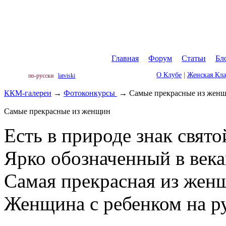
Главная
|
Форум
|
Статьи
|
Бл
О Клубе
|
Женская Кл
по-русски
latviski
ККМ-галереи
→
Фотоконкурсы
→
Самые прекрасные из жен
Самые прекрасные из женщин
Есть в природе знак свято
Ярко обозначенный в века
Самая прекрасная из жен
Женщина с ребенком на р