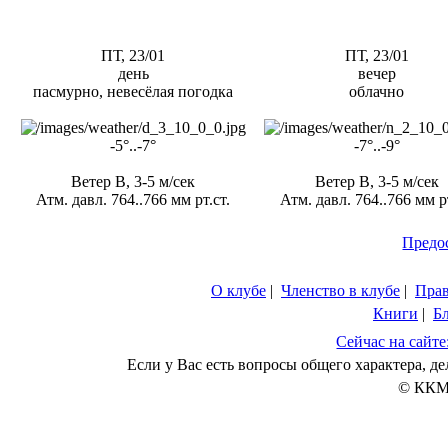
ПТ, 23/01
ПТ, 23/01
день
вечер
пасмурно, невесёлая погодка
облачно
-5°..-7°
-7°..-9°
Ветер В, 3-5 м/сек
Ветер В, 3-5 м/сек
Атм. давл. 764..766 мм рт.ст.
Атм. давл. 764..766 мм рт
Предо
О клубе
|
Членство в клубе
|
Пра
Книги
|
Б
Сейчас на сайте
Если у Вас есть вопросы общего характера, 
© ККМ