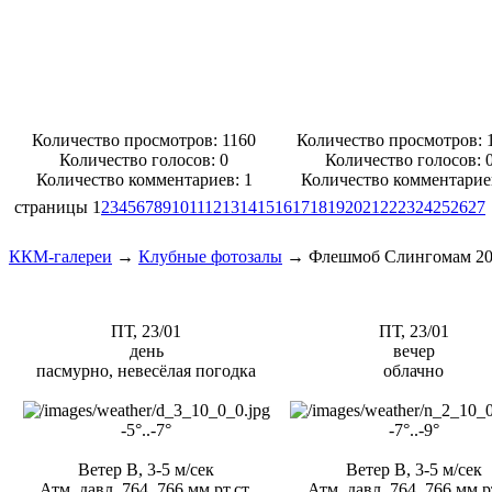
Количество просмотров: 1160
Количество просмотров: 
Количество голосов:
0
Количество голосов:
Количество комментариев: 1
Количество комментарие
страницы
1
2
3
4
5
6
7
8
9
10
11
12
13
14
15
16
17
18
19
20
21
22
23
24
25
26
27
ККМ-галереи
→
Клубные фотозалы
→
Флешмоб Слингомам 2
ПТ, 23/01
ПТ, 23/01
день
вечер
пасмурно, невесёлая погодка
облачно
-5°..-7°
-7°..-9°
Ветер В, 3-5 м/сек
Ветер В, 3-5 м/сек
Атм. давл. 764..766 мм рт.ст.
Атм. давл. 764..766 мм рт