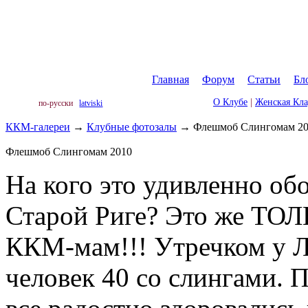
Главная
|
Форум
|
Статьи
|
Бл
О Клубе
|
Женская Кл
по-русски
latviski
ККМ-галереи
→
Клубные фотозалы
→
Флешмоб Слингомам 2
Флешмоб Слингомам 2010
На кого это удивленно об
Старой Риге? Это же ТОЛ
ККМ-мам!!! Утречком у Л
человек 40 со слингами. 