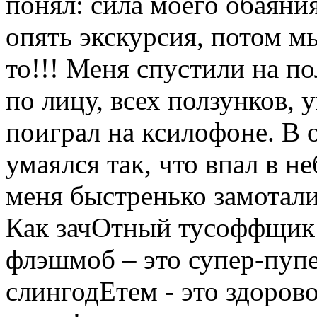
понял: сила моего обаяни
опять экскурсия, потом мы
то!!! Меня спустили на по
по лицу, всех ползунков, 
поиграл на ксилофоне. В 
умаялся так, что впал в н
меня быстренько замотали
Как зачОтный тусоффщик 
флэшмоб – это супер-пупер
слингодЕтем - это здорово,