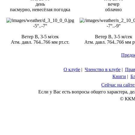
день
вечер
пасмурно, невесёлая погодка
облачно
-5°..-7°
-7°..-9°
Ветер В, 3-5 м/сек
Ветер В, 3-5 м/сек
Атм. давл. 764..766 мм рт.ст.
Атм. давл. 764..766 мм рт
Предо
О клубе
|
Членство в клубе
|
Пра
Книги
|
Б
Сейчас на сайте
Если у Вас есть вопросы общего характера, 
© ККМ