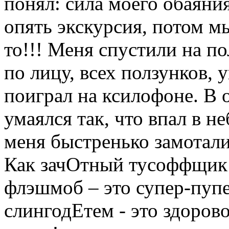
понял: сила моего обаяни
опять экскурсия, потом мы
то!!! Меня спустили на по
по лицу, всех ползунков, 
поиграл на ксилофоне. В 
умаялся так, что впал в н
меня быстренько замотали
Как зачОтный тусоффщик 
флэшмоб – это супер-пупер
слингодЕтем - это здорово,