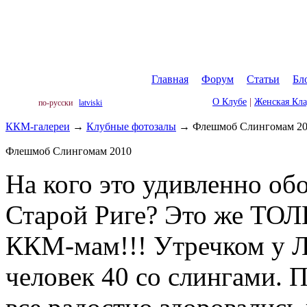
Главная
|
Форум
|
Статьи
|
Бл
О Клубе
|
Женская Кл
по-русски
latviski
ККМ-галереи
→
Клубные фотозалы
→
Флешмоб Слингомам 2
Флешмоб Слингомам 2010
На кого это удивленно об
Старой Риге? Это же ТОЛ
ККМ-мам!!! Утречком у Л
человек 40 со слингами. 