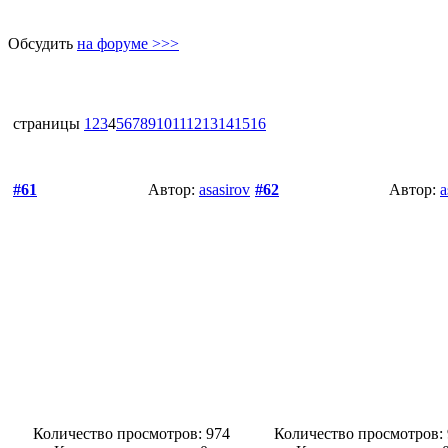
Обсудить
на форуме >>>
страницы
1
2
3
4
5
6
7
8
9
10
11
12
13
14
15
16
#61
Автор:
asasirov
#62
Автор:
a
Количество просмотров: 974
Количество просмотров: