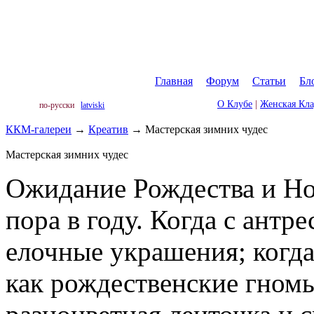
Главная
|
Форум
|
Статьи
|
Бл
О Клубе
|
Женская Кл
по-русски
latviski
ККМ-галереи
→
Креатив
→
Мастерская зимних чудес
Мастерская зимних чудес
Ожидание Рождества и Но
пора в году. Когда с антр
елочные украшения; когд
как рождественские гномы