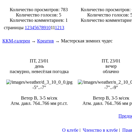
Количество просмотров: 783
Количество просмотров:
Количество голосов:
5
Количество голосов:
Количество комментариев: 1
Количество комментарие
страницы
1
2
3
4
5
6
7
8
9
10
11
12
13
ККМ-галереи
→
Креатив
→
Мастерская зимних чудес
ПТ, 23/01
ПТ, 23/01
день
вечер
пасмурно, невесёлая погодка
облачно
-5°..-7°
-7°..-9°
Ветер В, 3-5 м/сек
Ветер В, 3-5 м/сек
Атм. давл. 764..766 мм рт.ст.
Атм. давл. 764..766 мм рт
Предо
О клубе
|
Членство в клубе
|
Пра