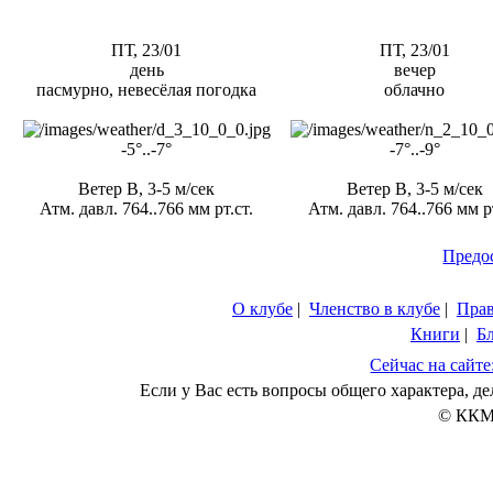
ПТ, 23/01
ПТ, 23/01
день
вечер
пасмурно, невесёлая погодка
облачно
-5°..-7°
-7°..-9°
Ветер В, 3-5 м/сек
Ветер В, 3-5 м/сек
Атм. давл. 764..766 мм рт.ст.
Атм. давл. 764..766 мм рт
Предо
О клубе
|
Членство в клубе
|
Пра
Книги
|
Б
Сейчас на сайте
Если у Вас есть вопросы общего характера, 
© ККМ