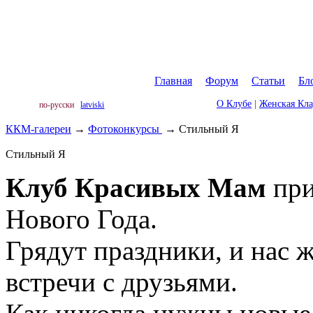
Главная
|
Форум
|
Статьи
|
Бл
О Клубе
|
Женская Кл
по-русски
latviski
ККМ-галереи
→
Фотоконкурсы
→
Стильный Я
Стильный Я
Клуб Красивых Мам
при
Нового Года.
Грядут праздники, и нас 
встречи с друзьями.