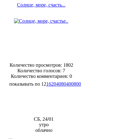
Солнце, море, счасть...
Количество просмотров: 1802
Количество голосов:
7
Количество комментариев: 0
показывать по
12
16
20
40
80
400
800
СБ, 24/01
утро
облачно