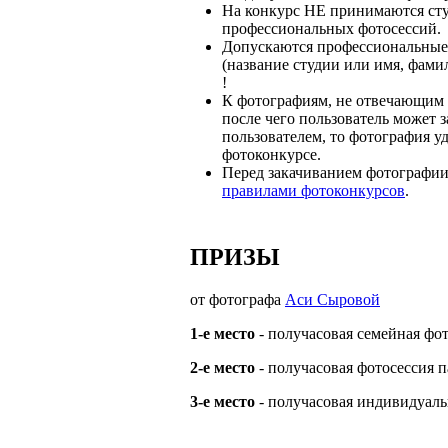
На конкурс НЕ принимаются сту
профессиональных фотосессий.
Допускаются профессиональные ф
(название студии или имя, фами
!
К фотографиям, не отвечающим у
после чего пользователь может з
пользователем, то фотография уд
фотоконкурсе.
Перед закачиванием фотографии
правилами фотоконкурсов
.
ПРИЗЫ
от фотографа
Аси Сыровой
1-е место
- получасовая семейная фо
2-е место
- получасовая фотосессия п
3-е место
- получасовая индивидуаль