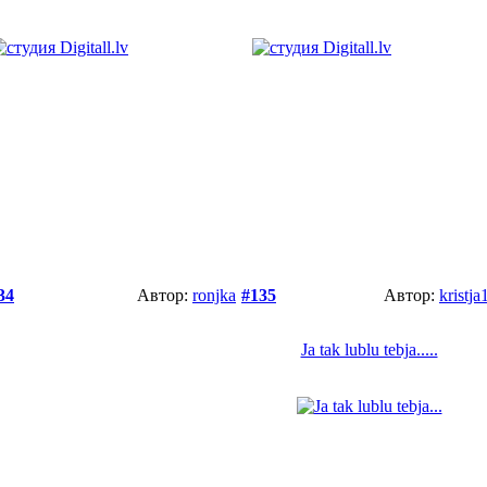
34
Автор:
ronjka
#135
Автор:
kristja
Ja tak lublu tebja.....