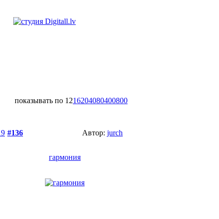
показывать по
12
16
20
40
80
400
800
19
#136
Автор:
jurch
гармония