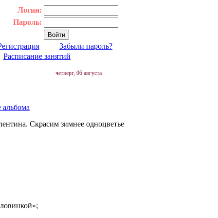
Логин:
Пароль:
Регистрация
Забыли пароль?
|
Расписание занятий
четверг, 06 августа
е альбома
алентина. Скрасим зимнее одноцветье
оловинкой»;