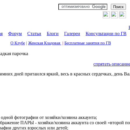
ая
|
Форум
|
Статьи
|
Блоги
|
Галереи
|
Консультации по ГВ
О Клубе
|
Женская Кладовая
|
Бесплатные занятия по ГВ
адкая парочка
спрятать описани
зимних дней притаился яркий, весь в красных сердечках, день В
одной фотографии от хозяйки/хозяина аккаунта;
бражение ПАРЫ - хозяйки/хозяина аккаунта со своей «второй п
рафии других взрослых или детей;