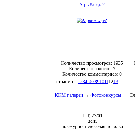
А рыба хде?
Количество просмотров: 1935
Количество голосов:
7
Количество комментариев: 0
страницы
1
2
3
4
5
6
7
8
9
10
11
12
13
ККМ-галереи
→
Фотоконкурсы
→
Сл
ПТ, 23/01
день
пасмурно, невесёлая погодка