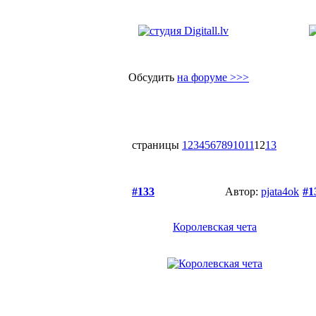
Обсудить
на форуме >>>
страницы
1
2
3
4
5
6
7
8
9
10
11
12
13
#133
Автор:
pjata4ok
#1
Королевская чета