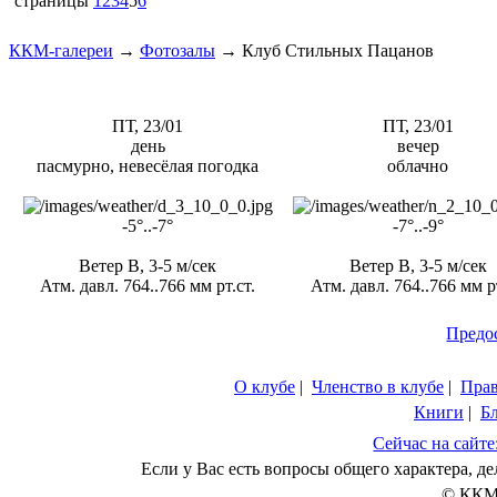
страницы
1
2
3
4
5
6
ККМ-галереи
→
Фотозалы
→
Клуб Стильных Пацанов
ПТ, 23/01
ПТ, 23/01
день
вечер
пасмурно, невесёлая погодка
облачно
-5°..-7°
-7°..-9°
Ветер В, 3-5 м/сек
Ветер В, 3-5 м/сек
Атм. давл. 764..766 мм рт.ст.
Атм. давл. 764..766 мм рт
Предо
О клубе
|
Членство в клубе
|
Пра
Книги
|
Б
Сейчас на сайте
Если у Вас есть вопросы общего характера, 
© ККМ