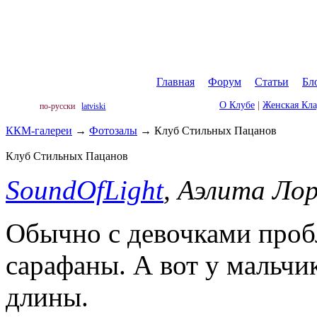
Главная
|
Форум
|
Статьи
|
Бл
О Клубе
|
Женская Кл
по-русски
latviski
ККМ-галереи
→
Фотозалы
→
Клуб Стильных Пацанов
Клуб Стильных Пацанов
SoundOfLight
, Аэлита Ло
Обычно с девочками пробл
сарафаны. А вот у мальч
длины.