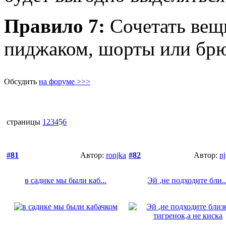
Правило 7:
Сочетать вещи
пиджаком, шорты или брю
Обсудить
на форуме >>>
страницы
1
2
3
4
5
6
#81
Автор:
ronjka
#82
Автор:
n
в садике мы были каб...
Эй ,не подходите бли..