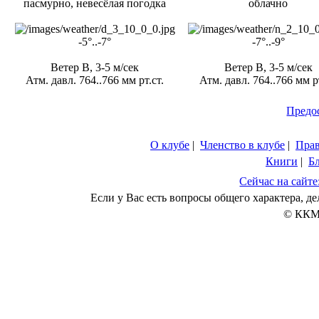
пасмурно, невесёлая погодка
облачно
-5°..-7°
-7°..-9°
Ветер В, 3-5 м/сек
Ветер В, 3-5 м/сек
Атм. давл. 764..766 мм рт.ст.
Атм. давл. 764..766 мм рт
Предо
О клубе
|
Членство в клубе
|
Пра
Книги
|
Б
Сейчас на сайте
Если у Вас есть вопросы общего характера, 
© ККМ