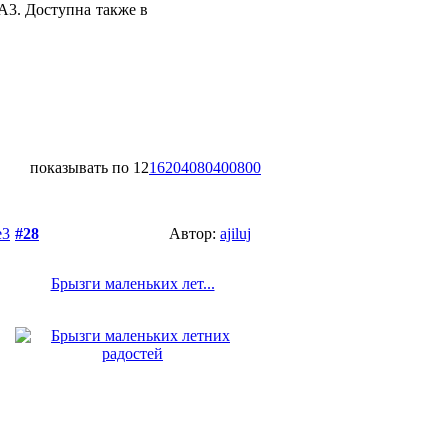
А3. Доступна также в
показывать по
12
16
20
40
80
400
800
e3
#28
Автор:
ajiluj
Брызги маленьких лет...