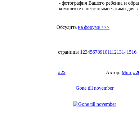
- фотография Вашего ребенка и обра
комплекте с песочными часами для з
Обсудить
на форуме >>>
страницы
1
2
3
4
5
6
7
8
9
10
11
12
13
14
15
16
#25
Автор:
Murr
#2
Gone till november