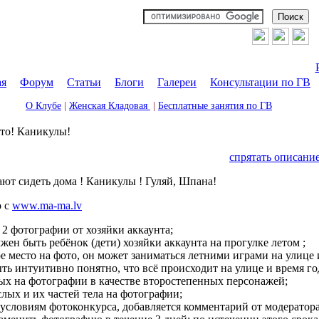
ая
|
Форум
|
Статьи
|
Блоги
|
Галереи
|
Консультации по ГВ
О Клубе
|
Женская Кладовая
|
Бесплатные занятия по ГВ
то! Каникулы!
спрятать описани
ют сидеть дома ! Каникулы ! Гуляй, Шпана!
о с
www.ma-ma.lv
2 фотографии от хозяйки аккаунта;
ен быть ребёнок (дети) хозяйки аккаунта на прогулке летом ;
 место на фото, он может заниматься летними играми на улице и
ь интуитивно понятно, что всё происходит на улице и время года 
х на фотографии в качестве второстепенных персонажей;
лых и их частей тела на фотографии;
условиям фотоконкурса, добавляется комментарий от модератор