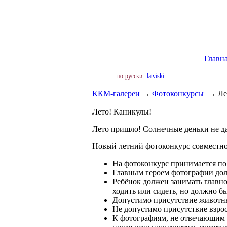
Главн
по-русски
latviski
ККМ-галереи
→
Фотоконкурсы
→
Ле
Лето! Каникулы!
Лето пришло! Солнечные деньки не да
Новый летний фотоконкурс совместн
На фотоконкурс принимается по 
Главным героем фотографии долж
Ребёнок должен занимать главное
ходить или сидеть, но должно быт
Допустимо присутствие животны
Не допустимо присутствие взрос
К фотографиям, не отвечающим 