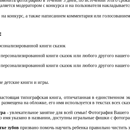
аменить фотографию в течение 3 дней; по истечении этого срока
аляется модератором с конкурса и на пользователя накладываетс
 на конкурс, а также написанием комментария или голосование
:
ерсонализированной книги сказок
е персонализированной книги сказок или любого другого нашего
е персонализированной книги сказок или любого другого нашего
е детские книги и игры.
астоящая типографская книга, отпечатанная в единственном э
размещена на обложке, его имя используется в текстах всех сказ
гра
- увлекательное занятие для всей семьи! Фотография Вашего
го имя указано в названии, доступны игральные фишки с фотогр
тке зубов
призвано помочь научить ребенка правильно чистить 