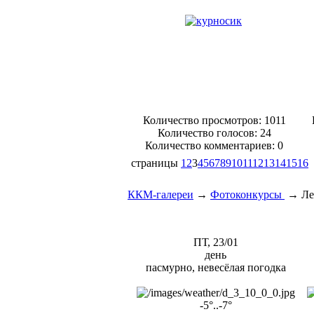
Количество просмотров: 1011
Количество голосов:
24
Количество комментариев: 0
страницы
1
2
3
4
5
6
7
8
9
10
11
12
13
14
15
16
ККМ-галереи
→
Фотоконкурсы
→
Ле
ПТ, 23/01
день
пасмурно, невесёлая погодка
-5°..-7°