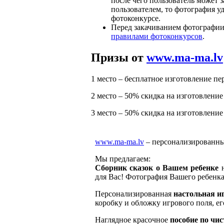
после чего пользователь может з
пользователем, то фотография уд
фотоконкурсе.
Перед закачиванием фотографии
правилами фотоконкурсов
.
Призы от
www.ma-ma.lv
1 место – бесплатное изготовление п
2 место – 50% скидка на изготовлени
3 место – 50% скидка на изготовлени
www.ma-ma.lv
– персонализированны
Мы предлагаем:
Сборник сказок о Вашем ребенке
н
для Вас! Фотография Вашего ребенка 
Персонализированная
настольная и
коробку и обложку игрового поля, е
Наглядное красочное
пособие по чис