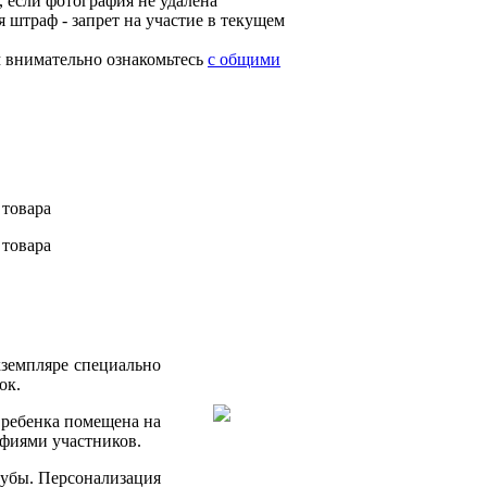
, если фотография не удалена
я штраф - запрет на участие в текущем
м внимательно ознакомьтесь
с общими
 товара
 товара
кземпляре специально
ок.
 ребенка помещена на
афиями участников.
зубы. Персонализация