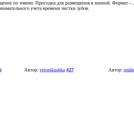
щение по имени. Пригодна для размещения в ванной. Формат – 
анимательного учета времени чистки зубов.
6
Автор:
veronikushka
#27
Автор:
smili