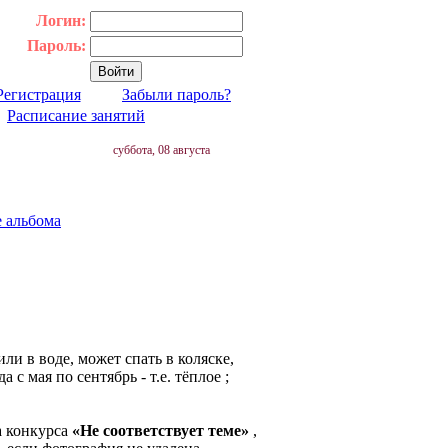
Логин:
Пароль:
Регистрация
Забыли пароль?
|
Расписание занятий
суббота, 08 августа
е альбома
ли в воде, может спать в коляске,
с мая по сентябрь - т.е. тёплое ;
а конкурса
«Не соответствует теме»
,