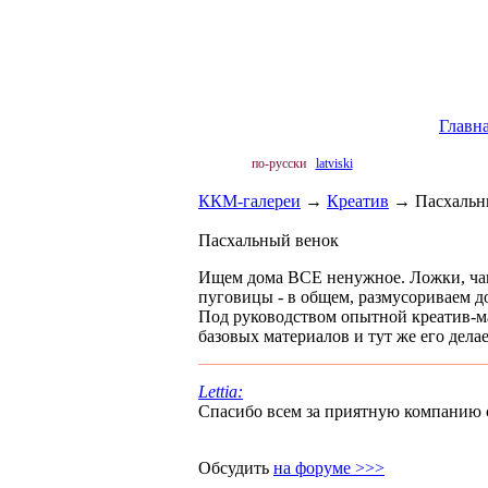
Главн
по-русски
latviski
ККМ-галереи
→
Креатив
→
Пасхальн
Пасхальный венок
Ищем дома ВСЕ ненужное. Ложки, чашк
пуговицы - в общем, размусориваем д
Под руководством опытной креатив-м
базовых материалов и тут же его дела
Lettia:
Спасибо всем за приятную компанию с
Обсудить
на форуме >>>