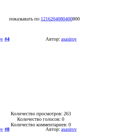
показывать по
12
16
20
40
80
400
800
ov
#4
Автор:
asasirov
Количество просмотров: 263
Количество голосов:
0
Количество комментариев: 0
ov
#8
Автор:
asasirov