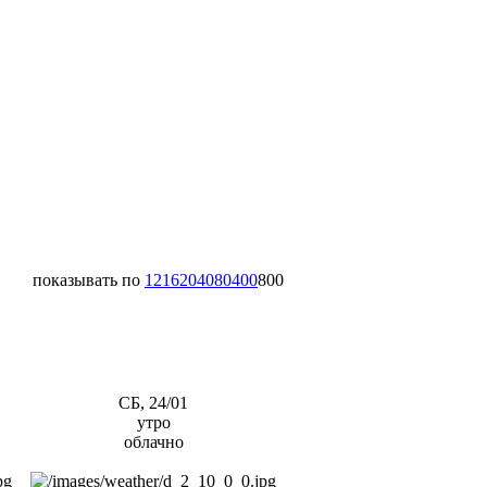
показывать по
12
16
20
40
80
400
800
СБ, 24/01
утро
облачно