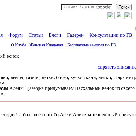
ая
|
Форум
|
Статьи
|
Блоги
|
Галереи
|
Консультации по ГВ
О Клубе
|
Женская Кладовая
|
Бесплатные занятия по ГВ
ый венок
спрятать описани
и, ленты, газеты, ветки, бисер, куски ткани, нитки, старые и
ом.
амы Алёны-Ljasenjka придумываем Пасхальный венок из своего 
ем.
егодня! И большое спасибо Асе и Алисе за терпеливый присмот