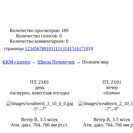
Количество просмотров: 189
Количество голосов:
0
Количество комментариев: 0
страницы
1
2
3
4
5
6
7
8
9
10
11
12
13
14
15
16
17
18
19
ККМ-галереи
→
Школа Почемучек
→
Познаем мир
ПТ, 23/01
ПТ, 23/01
день
вечер
пасмурно, невесёлая погодка
облачно
-5°..-7°
-7°..-9°
Ветер В, 3-5 м/сек
Ветер В, 3-5 м/сек
Атм. давл. 764..766 мм рт.ст.
Атм. давл. 764..766 мм рт