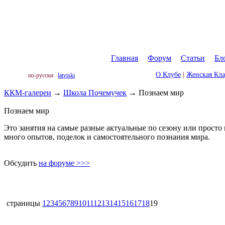
Главная
|
Форум
|
Статьи
|
Бл
О Клубе
|
Женская Кл
по-русски
latviski
ККМ-галереи
→
Школа Почемучек
→
Познаем мир
Познаем мир
Это занятия на самые разные актуальные по сезону или просто
много опытов, поделок и самостоятельного познания мира.
Обсудить
на форуме >>>
страницы
1
2
3
4
5
6
7
8
9
10
11
12
13
14
15
16
17
18
19