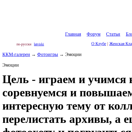
Главная
|
Форум
|
Статьи
|
Бл
О Клубе
|
Женская Кл
по-русски
latviski
ККМ-галереи
→
Фотоигры
→
Эмоции
Эмоции
Цель - играем и учимся 
соревнуемся и повышае
интересную тему от колл
перелистать архивы, а 