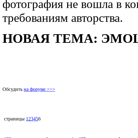
фотография не вошла в ко
требованиям авторства.
НОВАЯ ТЕМА: ЭМО
Обсудить
на форуме >>>
страницы
1
2
3
4
5
6