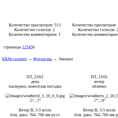
Количество просмотров: 513
Количество просмотров:
Количество голосов:
2
Количество голосов:
Количество комментариев: 1
Количество комментарие
страницы
1
2
3
4
5
6
ККМ-галереи
→
Фотоигры
→
Эмоции
ПТ, 23/01
ПТ, 23/01
день
вечер
пасмурно, невесёлая погодка
облачно
-5°..-7°
-7°..-9°
Ветер В, 3-5 м/сек
Ветер В, 3-5 м/сек
Атм. давл. 764..766 мм рт.ст.
Атм. давл. 764..766 мм рт