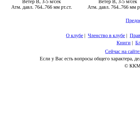
Ветер В, 3-5 м/сек
Ветер В, 3-5 м/сек
Атм. давл. 764..766 мм рт.ст.
Атм. давл. 764..766 мм рт
Предо
О клубе
|
Членство в клубе
|
Пра
Книги
|
Б
Сейчас на сайте
Если у Вас есть вопросы общего характера, 
© ККМ