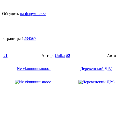
Обсудить
на форуме >>>
страницы
1
2
3
4
5
6
7
#1
Автор:
JJulka
#2
Авто
Ne vkuuuuuusnooo!
Деревенский ДР:)