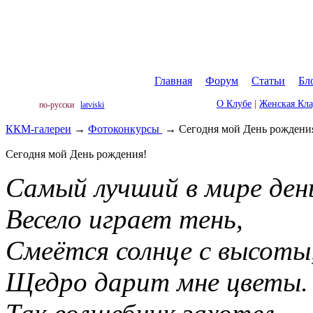
Главная
|
Форум
|
Статьи
|
Бл
О Клубе
|
Женская Кл
по-русски
latviski
ККМ-галереи
→
Фотоконкурсы
→
Сегодня мой День рождени
Сегодня мой День рождения!
Самый лучший в мире ден
Весело играет тень,
Смеётся солнце с высоты
Щедро дарит мне цветы.