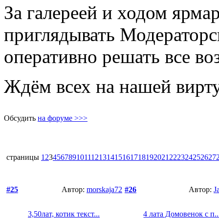
За галереей и ходом ярма
приглядывать Модераторс
оперативно решать все в
Ждём всех на нашей вирт
Обсудить
на форуме >>>
страницы
1
2
3
4
5
6
7
8
9
10
11
12
13
14
15
16
17
18
19
20
21
22
23
24
25
26
27
#25
Автор:
morskaja72
#26
Автор:
J
3,50лат, котик текст...
4 лата Домовенок с п..