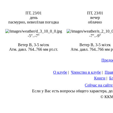
ПТ, 23/01
ПТ, 23/01
день
вечер
пасмурно, невесёлая погодка
облачно
-5°..-7°
-7°..-9°
Ветер В, 3-5 м/сек
Ветер В, 3-5 м/сек
Атм. давл. 764..766 мм рт.ст.
Атм. давл. 764..766 мм рт
Предо
О клубе
|
Членство в клубе
|
Пра
Книги
|
Б
Сейчас на сайте
Если у Вас есть вопросы общего характера, 
© ККМ