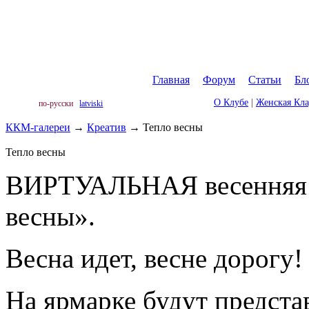
Главная
|
Форум
|
Статьи
|
Бл
О Клубе
|
Женская Кл
по-русски
latviski
ККМ-галереи
→
Креатив
→
Тепло весны
Тепло весны
ВИРТУАЛЬНАЯ весенняя
весны».
Весна идет, весне дорогу!
На ярмарке будут предста