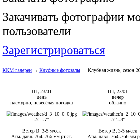
Закачивать фотографии мо
пользователи
Зарегистрироваться
ККМ-галереи
→
Клубные фотозалы
→
Клубная жизнь, сезон 2
ПТ, 23/01
ПТ, 23/01
день
вечер
пасмурно, невесёлая погодка
облачно
-5°..-7°
-7°..-9°
Ветер В, 3-5 м/сек
Ветер В, 3-5 м/сек
Атм. давл. 764..766 мм рт.ст.
Атм. давл. 764..766 мм рт