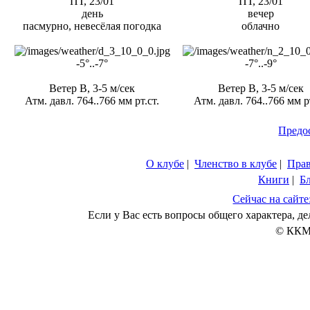
ПТ, 23/01
ПТ, 23/01
день
вечер
пасмурно, невесёлая погодка
облачно
-5°..-7°
-7°..-9°
Ветер В, 3-5 м/сек
Ветер В, 3-5 м/сек
Атм. давл. 764..766 мм рт.ст.
Атм. давл. 764..766 мм рт
Предо
О клубе
|
Членство в клубе
|
Пра
Книги
|
Б
Сейчас на сайте
Если у Вас есть вопросы общего характера, 
© ККМ