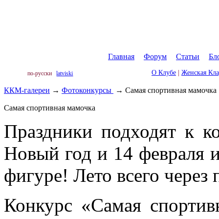
Главная
|
Форум
|
Статьи
|
Бл
О Клубе
|
Женская Кл
по-русски
latviski
ККМ-галереи
→
Фотоконкурсы
→
Cамая спортивная мамочка
Cамая спортивная мамочка
Праздники подходят к к
Новый год и 14 февраля 
фигуре! Лето всего через 
Конкурс «Cамая спортив