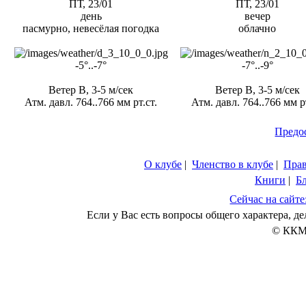
ПТ, 23/01
ПТ, 23/01
день
вечер
пасмурно, невесёлая погодка
облачно
-5°..-7°
-7°..-9°
Ветер В, 3-5 м/сек
Ветер В, 3-5 м/сек
Атм. давл. 764..766 мм рт.ст.
Атм. давл. 764..766 мм рт
Предо
О клубе
|
Членство в клубе
|
Пра
Книги
|
Б
Сейчас на сайте
Если у Вас есть вопросы общего характера, 
© ККМ