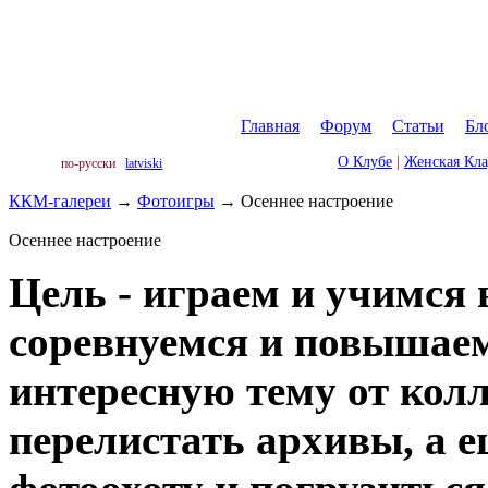
Главная
|
Форум
|
Статьи
|
Бл
О Клубе
|
Женская Кл
по-русски
latviski
ККМ-галереи
→
Фотоигры
→
Осеннее настроение
Осеннее настроение
Цель - играем и учимся 
соревнуемся и повышае
интересную тему от колл
перелистать архивы, а 