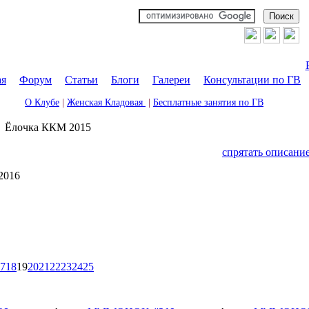
ая
|
Форум
|
Статьи
|
Блоги
|
Галереи
|
Консультации по ГВ
О Клубе
|
Женская Кладовая
|
Бесплатные занятия по ГВ
→
Ёлочка ККМ 2015
спрятать описани
2016
7
18
19
20
21
22
23
24
25