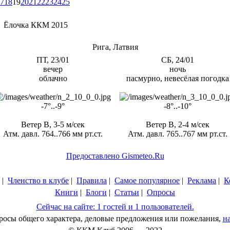
7
18
19
20
21
22
23
24
25
→
Ёлочка ККМ 2015
Рига, Латвия
ПТ, 23/01
СБ, 24/01
вечер
ночь
облачно
пасмурно, невесёлая погодка
-7°..-9°
-8°..-10°
Ветер В, 3-5 м/сек
Ветер В, 2-4 м/сек
Атм. давл. 764..766 мм рт.ст.
Атм. давл. 765..767 мм рт.ст.
Предоставлено Gismeteo.Ru
|
Членство в клубе
|
Правила
|
Самое популярное
|
Реклама
|
К
Книги
|
Блоги
|
Статьи
|
Опросы
Сейчас на сайте: 1 гостей и 1 пользователей.
просы общего характера, деловые предложения или пожелания,
н