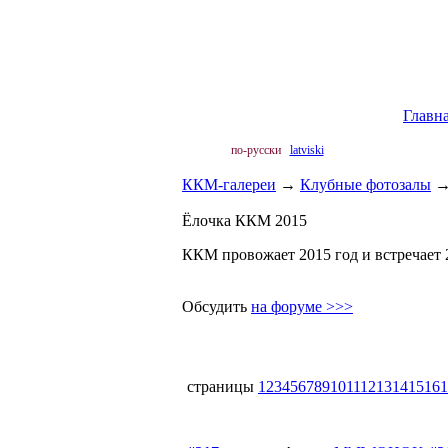
Главн
по-русски
latviski
ККМ-галереи
→
Клубные фотозалы
Ёлочка ККМ 2015
ККМ провожает 2015 год и встречает 
Обсудить
на форуме >>>
страницы
1
2
3
4
5
6
7
8
9
10
11
12
13
14
15
16
1