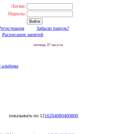
Логин:
Пароль:
Регистрация
Забыли пароль?
|
Расписание занятий
пятница, 07 августа
е альбома
показывать по
12
16
20
40
80
400
800