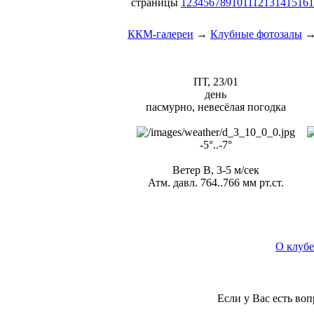
страницы
1
2
3
4
5
6
7
8
9
10
11
12
13
14
15
16
1
ККМ-галереи
→
Клубные фотозалы
ПТ, 23/01
день
пасмурно, невесёлая погодка
-5°..-7°
Ветер В, 3-5 м/сек
Атм. давл. 764..766 мм рт.ст.
О клубе
Если у Вас есть во