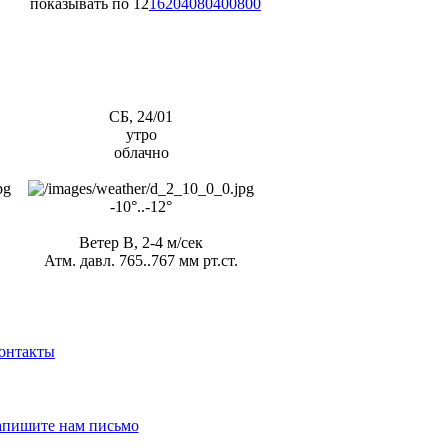
показывать по
12
16
20
40
80
400
800
СБ, 24/01
утро
облачно
-10°..-12°
Ветер В, 2-4 м/сек
Атм. давл. 765..767 мм рт.ст.
онтакты
апишите нам письмо