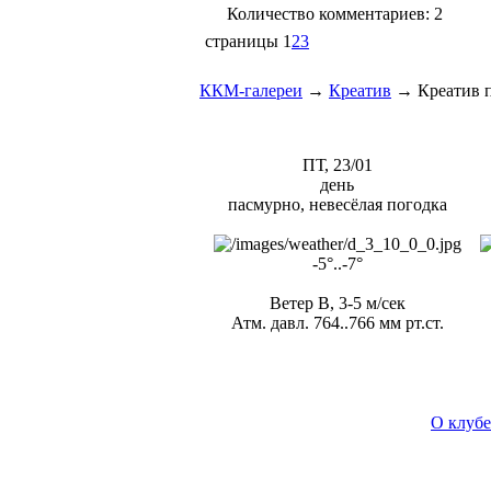
Количество комментариев: 2
страницы
1
2
3
ККМ-галереи
→
Креатив
→
Креатив 
ПТ, 23/01
день
пасмурно, невесёлая погодка
-5°..-7°
Ветер В, 3-5 м/сек
Атм. давл. 764..766 мм рт.ст.
О клубе