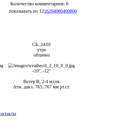
Количество комментариев: 0
показывать по
12
16
20
40
80
400
800
СБ, 24/01
утро
облачно
-10°..-12°
Ветер В, 2-4 м/сек
Атм. давл. 765..767 мм рт.ст.
онтакты