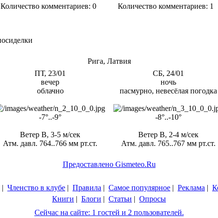
Количество комментариев: 0
Количество комментариев: 1
посиделки
Рига, Латвия
ПТ, 23/01
СБ, 24/01
вечер
ночь
облачно
пасмурно, невесёлая погодка
-7°..-9°
-8°..-10°
Ветер В, 3-5 м/сек
Ветер В, 2-4 м/сек
Атм. давл. 764..766 мм рт.ст.
Атм. давл. 765..767 мм рт.ст.
Предоставлено Gismeteo.Ru
|
Членство в клубе
|
Правила
|
Самое популярное
|
Реклама
|
К
Книги
|
Блоги
|
Статьи
|
Опросы
Сейчас на сайте: 1 гостей и 2 пользователей.