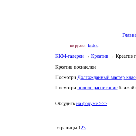
Главн
по-русски
latviski
ККМ-галереи
→
Креатив
→
Креатив 
Креатив посиделки
Посмотри
Долгожданный мастер-клас
Посмотри
полное расписание
ближайши
Обсудить
на форуме >>>
страницы
1
2
3