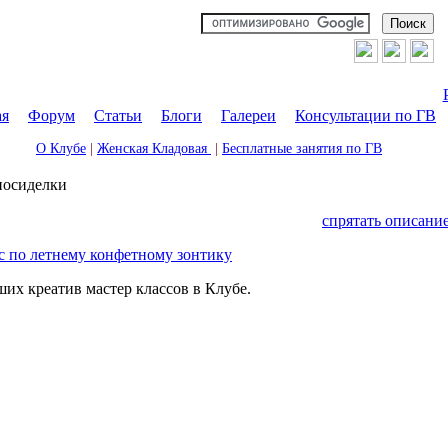
ая
|
Форум
|
Статьи
|
Блоги
|
Галереи
|
Консультации по ГВ
О Клубе
|
Женская Кладовая
|
Бесплатные занятия по ГВ
посиделки
спрятать описани
с по летнему конфетному зонтику
х креатив мастер классов в Клубе.