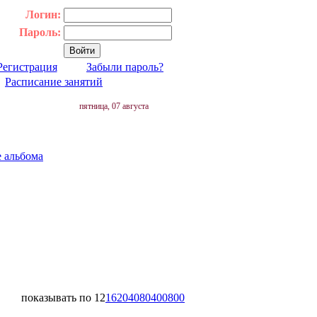
Логин:
Пароль:
Регистрация
Забыли пароль?
|
Расписание занятий
пятница, 07 августа
е альбома
показывать по
12
16
20
40
80
400
800