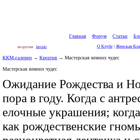
Главная
|
Форум
|
Статьи
|
Бл
О Клубе
|
Женская Кл
по-русски
latviski
ККМ-галереи
→
Креатив
→
Мастерская зимних чудес
Мастерская зимних чудес
Ожидание Рождества и Но
пора в году. Когда с антр
елочные украшения; когд
как рождественские гномы