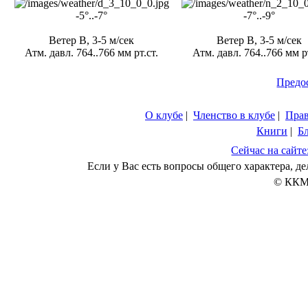
-5°..-7°
-7°..-9°
Ветер В, 3-5 м/сек
Ветер В, 3-5 м/сек
Атм. давл. 764..766 мм рт.ст.
Атм. давл. 764..766 мм рт
Предо
О клубе
|
Членство в клубе
|
Пра
Книги
|
Б
Сейчас на сайте
Если у Вас есть вопросы общего характера, 
© ККМ