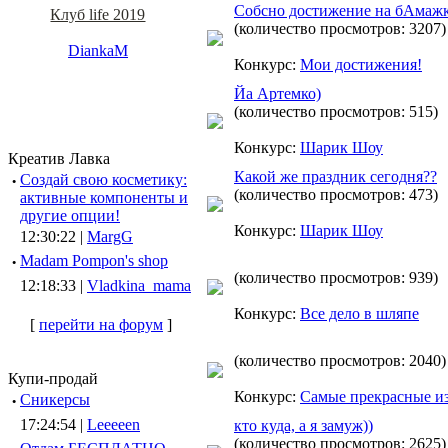
Собсно достижение на бАмажк
Клуб life 2019
(количество просмотров: 3207)
DiankaM
Конкурс:
Мои достижения!
Йа Артемко)
(количество просмотров: 515)
Конкурс:
Шарик Шоу
Креатив Лавка
Какой же праздник сегодня??
·
Создай свою косметику:
(количество просмотров: 473)
активные компоненты и
другие опции!
Конкурс:
Шарик Шоу
12:30:22 |
MargG
·
Madam Pompon's shop
(количество просмотров: 939)
12:18:33 |
Vladkina_mama
Конкурс:
Все дело в шляпе
[
перейти на форум
]
(количество просмотров: 2040)
Купи-продай
Конкурс:
Самые прекрасные и
·
Сникерсы
17:24:54 |
Leeeeen
кто куда, а я замуж))
(количество просмотров: 2625)