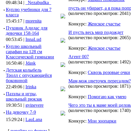
09:48:34 |
_Nezabudka_
пусть он убирает, а я пока по
·
Куплю учебники для 7
(количество просмотров: 2041)
класса
15:45:17 |
morenita
Конкурс:
Женское счастье
·
Пуховик Адидас для
И пусть весь мир подождет
девочки 158-164
(количество просмотров: 2065)
00:53:45 |
InnaLud
·
Куплю школьный
Конкурс:
Женское счастье
сарафан на 128 см
Агент 007
Классической гимназии
(количество просмотров: 1492)
16:50:46 |
Jdask
·
Детская колыбель
Конкурс:
Сквозь розовые очки
Тролл с опускающейся
боковиной
Мам,мож цветочек пересадим?
(количество просмотров: 1871)
22:49:06 |
Irinka
·
Паззлы и игры,
Конкурс:
Помогаю как умею
школьный рюкзак
19:30:51 |
gvinevere
Чего это ты к маме моей целов
(количество просмотров: 1740)
·
Hа девочку 7-9
15:29:24 |
LauLana
Конкурс:
Мои зоопарки
[
перейти на форум
]