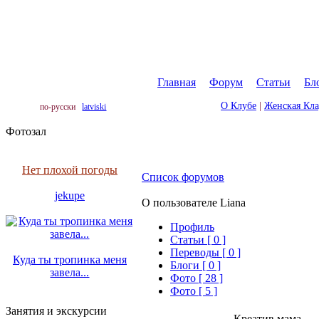
Главная
|
Форум
|
Статьи
|
Бл
О Клубе
|
Женская Кл
по-русски
latviski
Фотозал
Нет плохой погоды
Список форумов
jekupe
О пользователе Liana
Профиль
Cтатьи [ 0 ]
Переводы [ 0 ]
Куда ты тропинка меня
Блоги [ 0 ]
завела...
Фото [ 28 ]
Фото [ 5 ]
Занятия и экскурсии
Креатив мама