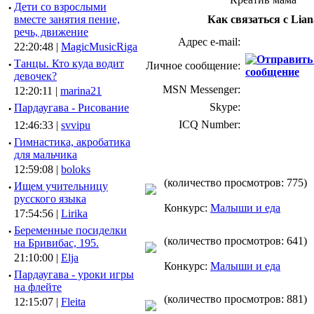
·
Дети со взрослыми
вместе занятия пение,
Как связаться с Lian
речь, движение
Адрес e-mail:
22:20:48 |
MagicMusicRiga
·
Танцы. Кто куда водит
Личное сообщение:
девочек?
MSN Messenger:
12:20:11 |
marina21
Skype:
·
Пардаугава - Рисование
ICQ Number:
12:46:33 |
svvipu
·
Гимнастика, акробатика
для мальчика
12:59:08 |
boloks
(количество просмотров: 775)
·
Ищем учительницу
русского языка
Конкурс:
Малыши и еда
17:54:56 |
Lirika
·
Беременные посиделки
(количество просмотров: 641)
на Бривибас, 195.
21:10:00 |
Elja
Конкурс:
Малыши и еда
·
Пардаугава - уроки игры
на флейте
(количество просмотров: 881)
12:15:07 |
Fleita