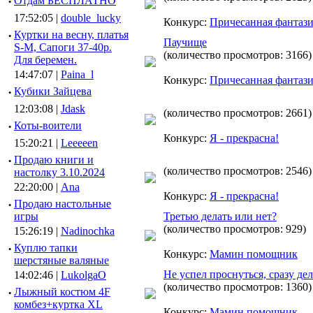
·
Отдам БЕСПЛАТНО
17:52:05 |
double_lucky
Конкурс:
Причесанная фантаз
·
Куртки на весну, платья
Паучище
S-M, Сапоги 37-40р.
(количество просмотров: 3166)
Для беремен.
14:47:07 |
Paina_l
Конкурс:
Причесанная фантаз
·
Кубики Зайцева
12:03:08 |
Jdask
(количество просмотров: 2661)
·
Коты-воители
Конкурс:
Я - прекрасна!
15:20:21 |
Leeeeen
·
Продаю книги и
(количество просмотров: 2546)
настолку 3.10.2024
22:20:00 |
Ana
Конкурс:
Я - прекрасна!
·
Продаю настольные
игры
Третью делать или нет?
(количество просмотров: 929)
15:26:19 |
Nadinochka
·
Куплю тапки
Конкурс:
Мамин помощник
шерстяные валяные
Не успел проснуться, сразу де
14:02:46 |
LukolgaO
(количество просмотров: 1360)
·
Лыжный костюм 4F
комбез+куртка XL
Конкурс:
Мамин помощник