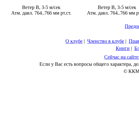
Ветер В, 3-5 м/сек
Ветер В, 3-5 м/сек
Атм. давл. 764..766 мм рт.ст.
Атм. давл. 764..766 мм рт
Предо
О клубе
|
Членство в клубе
|
Пра
Книги
|
Б
Сейчас на сайте
Если у Вас есть вопросы общего характера, 
© ККМ