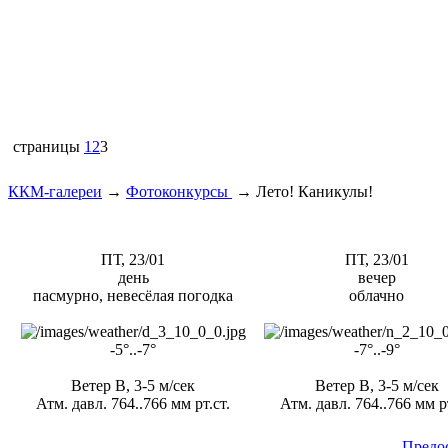
страницы
1
2
3
ККМ-галереи
→
Фотоконкурсы
→
Лето! Каникулы!
ПТ, 23/01
ПТ, 23/01
день
вечер
пасмурно, невесёлая погодка
облачно
-5°..-7°
-7°..-9°
Ветер В, 3-5 м/сек
Ветер В, 3-5 м/сек
Атм. давл. 764..766 мм рт.ст.
Атм. давл. 764..766 мм рт
Предо