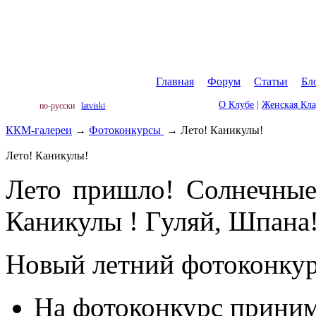
Главная
|
Форум
|
Статьи
|
Бл
О Клубе
|
Женская Кл
по-русски
latviski
ККМ-галереи
→
Фотоконкурсы
→
Лето! Каникулы!
Лето! Каникулы!
Лето пришло! Солнечные
Каникулы ! Гуляй, Шпана
Новый летний фотоконкур
На фотоконкурс приним