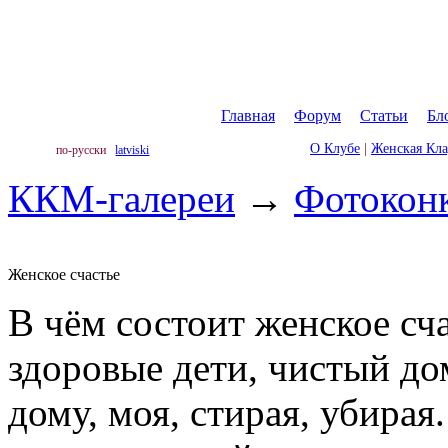
Главная
|
Форум
|
Статьи
|
Бл
О Клубе
|
Женская Кл
по-русски
latviski
ККМ-галереи
→
Фотокон
Женское счастье
В чём состоит женское сч
здоровые дети, чистый до
дому, моя, стирая, убирая