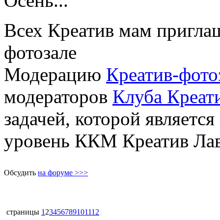
Осень...
Всех Креатив мам приглаш
фотозале
Модерацию
Креатив-фото
модераторов
Клуба Креа
задачей, которой являетс
уровень ККМ Креатив Ла
Обсудить
на форуме >>>
страницы
1
2
3
4
5
6
7
8
9
10
11
12