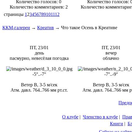
Количество голосов:
0
Количество голосов:
Количество комментариев: 2
Количество комментарие
страницы
1
2
3
4
5
6
7
8
9
10
11
12
ККМ-галереи
→
Креатив
→
Что такое Осень в Креативе
ПТ, 23/01
ПТ, 23/01
день
вечер
пасмурно, невесёлая погодка
облачно
-5°..-7°
-7°..-9°
Ветер В, 3-5 м/сек
Ветер В, 3-5 м/сек
Атм. давл. 764..766 мм рт.ст.
Атм. давл. 764..766 мм рт
Предо
О клубе
|
Членство в клубе
|
Пра
Книги
|
Б
Сейчас на сайте