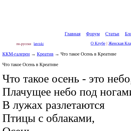
Главная
|
Форум
|
Статьи
|
Бл
О Клубе
|
Женская Кл
по-русски
latviski
ККМ-галереи
→
Креатив
→
Что такое Осень в Креативе
Что такое Осень в Креативе
Что такое осень - это небо
Плачущее небо под ногам
В лужах разлетаются
Птицы с облаками,