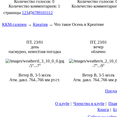
Количество голосов:
0
Количество голосов:
Количество комментариев: 1
Количество комментарие
страницы
1
2
3
4
5
6
7
8
9
10
11
12
ККМ-галереи
→
Креатив
→
Что такое Осень в Креативе
ПТ, 23/01
ПТ, 23/01
день
вечер
пасмурно, невесёлая погодка
облачно
-5°..-7°
-7°..-9°
Ветер В, 3-5 м/сек
Ветер В, 3-5 м/сек
Атм. давл. 764..766 мм рт.ст.
Атм. давл. 764..766 мм рт
Предо
О клубе
|
Членство в клубе
|
Пра
Книги
|
Б
Сейчас на сайте