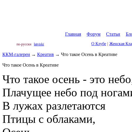
Главная
|
Форум
|
Статьи
|
Бл
О Клубе
|
Женская Кл
по-русски
latviski
ККМ-галереи
→
Креатив
→
Что такое Осень в Креативе
Что такое Осень в Креативе
Что такое осень - это небо
Плачущее небо под ногам
В лужах разлетаются
Птицы с облаками,