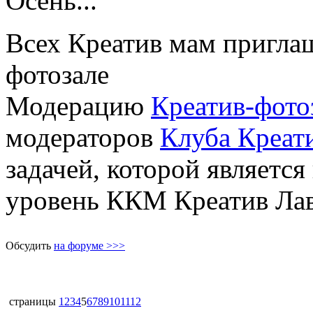
Осень...
Всех Креатив мам приглаш
фотозале
Модерацию
Креатив-фото
модераторов
Клуба Креа
задачей, которой являетс
уровень ККМ Креатив Ла
Обсудить
на форуме >>>
страницы
1
2
3
4
5
6
7
8
9
10
11
12