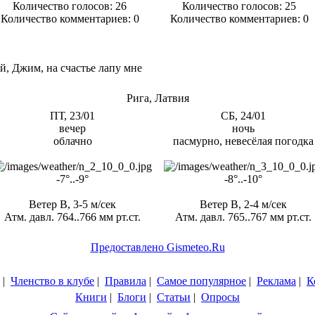
Количество голосов:
26
Количество голосов:
25
Количество комментариев: 0
Количество комментариев: 0
й, Джим, на счастье лапу мне
Рига, Латвия
ПТ, 23/01
СБ, 24/01
вечер
ночь
облачно
пасмурно, невесёлая погодка
-7°..-9°
-8°..-10°
Ветер В, 3-5 м/сек
Ветер В, 2-4 м/сек
Атм. давл. 764..766 мм рт.ст.
Атм. давл. 765..767 мм рт.ст.
Предоставлено Gismeteo.Ru
|
Членство в клубе
|
Правила
|
Самое популярное
|
Реклама
|
К
Книги
|
Блоги
|
Статьи
|
Опросы