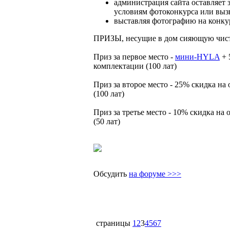
администрация сайта оставляет з
условиям фотоконкурса или выз
выставляя фотографию на конкур
ПРИЗЫ, несущие в дом сияющую чис
Приз за первое место -
мини-HYLA
+ 
комплектации (100 лат)
Приз за второе место - 25% скидка н
(100 лат)
Приз за третье место - 10% скидка н
(50 лат)
Обсудить
на форуме >>>
страницы
1
2
3
4
5
6
7