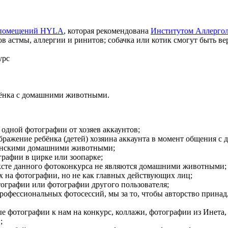
и помещений HYLA
, которая рекомендована
Институтом Аллерго
ов астмы, аллергии и ринитов; собачка или котик смогут быть в
урс
бёнка с домашними животными.
одной фотографии от хозяев аккаунтов;
бражение ребёнка (детей) хозяина аккаунта в момент общения 
енскими домашними животными;
графии в цирке или зоопарке;
тексте данного фотоконкурса не являются домашними животными;
х на фотографии, но не как главных действующих лиц;
ографии или фотографии другого пользователя;
рофессиональных фотосессий, мы за то, чтобы авторство принад
е фотографии к нам на конкурс, коллажи, фотографии из Инета,
;