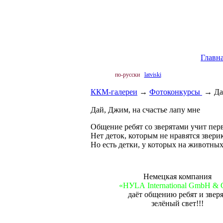
Главн
по-русски
latviski
ККМ-галереи
→
Фотоконкурсы
→
Да
Дай, Джим, на счастье лапу мне
Общение ребят со зверятами учит перв
Нет деток, которым не нравятся звери
Но есть детки, у которых на животных
Немецкая компания
«НУLА International GmbH &
даёт общению ребят и звер
зелёный свет!!!