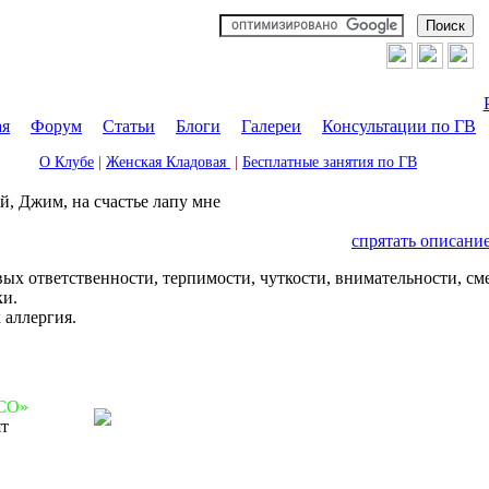
ая
|
Форум
|
Статьи
|
Блоги
|
Галереи
|
Консультации по ГВ
О Клубе
|
Женская Кладовая
|
Бесплатные занятия по ГВ
й, Джим, на счастье лапу мне
спрятать описани
ых ответственности, терпимости, чуткости, внимательности, см
ки.
 аллергия.
 CO»
ят