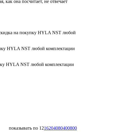
, как она посчитает, не отвечает
+ скидка на покупку HYLA NST любой
окупку HYLA NST любой комплектации
окупку HYLA NST любой комплектации
показывать по
12
16
20
40
80
400
800