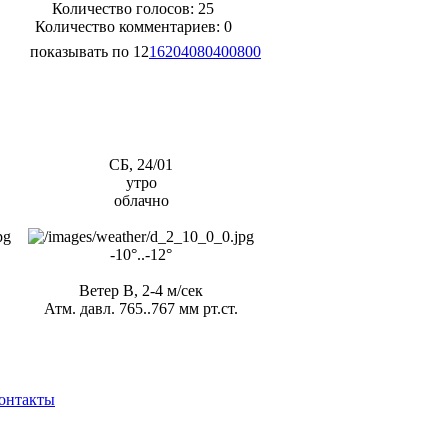
Количество голосов:
25
Количество комментариев: 0
показывать по
12
16
20
40
80
400
800
СБ, 24/01
утро
облачно
-10°..-12°
Ветер В, 2-4 м/сек
Атм. давл. 765..767 мм рт.ст.
онтакты