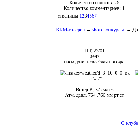
Количество голосов:
26
Количество комментариев: 1
страницы
1
2
3
4
5
6
7
ККМ-галереи
→
Фотоконкурсы
→
Да
ПТ, 23/01
день
пасмурно, невесёлая погодка
-5°..-7°
Ветер В, 3-5 м/сек
Атм. давл. 764..766 мм рт.ст.
О клубе