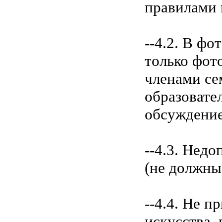
правилами 
--4.2. В ф
только фот
членами сем
образовате
обсуждение
--4.3. Нед
(не должны
--4.4. Не 
искусства,