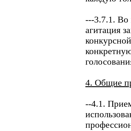
---3.7.1. В
агитация з
конкурсной
конкретную
голосования
4. Общие п
--4.1. При
использова
профессион