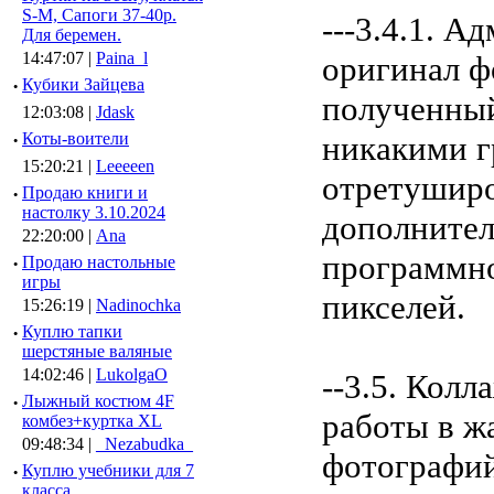
S-M, Сапоги 37-40р.
---3.4.1. 
Для беремен.
14:47:07 |
Paina_l
оригинал ф
·
Кубики Зайцева
полученный
12:03:08 |
Jdask
·
Коты-воители
никакими г
15:20:21 |
Leeeeen
отретуширо
·
Продаю книги и
настолку 3.10.2024
дополнител
22:20:00 |
Ana
программно
·
Продаю настольные
игры
пикселей.
15:26:19 |
Nadinochka
·
Куплю тапки
шерстяные валяные
14:02:46 |
LukolgaO
--3.5. Кол
·
Лыжный костюм 4F
работы в ж
комбез+куртка XL
09:48:34 |
_Nezabudka_
фотографий 
·
Куплю учебники для 7
класса