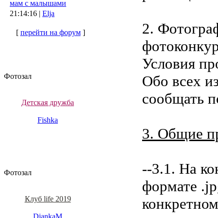
мам с малышами
21:14:16 |
Elja
2. Фотогра
[
перейти на форум
]
фотоконкур
Условия пр
Фотозал
Обо всех и
сообщать п
Детская дружба
Fishka
3. Общие п
--3.1. На 
Фотозал
формате .jp
Клуб life 2019
конкретном
DiankaM