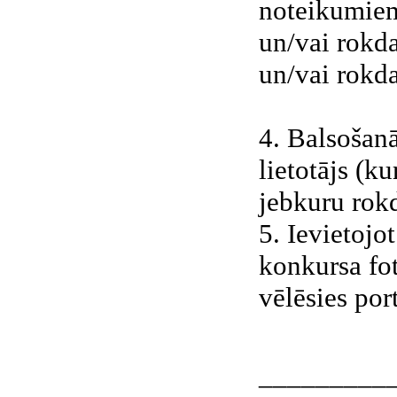
noteikumiem
un/vai rokda
un/vai rokda
4. Balsošanā
lietotājs (k
jebkuru rokd
5. Ievietojo
konkursa fot
vēlēsies por
_________