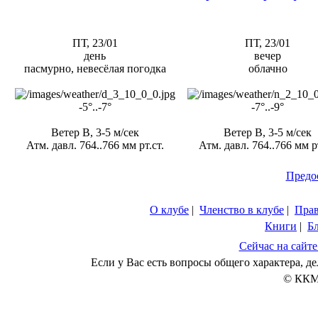
ПТ, 23/01
ПТ, 23/01
день
вечер
пасмурно, невесёлая погодка
облачно
-5°..-7°
-7°..-9°
Ветер В, 3-5 м/сек
Ветер В, 3-5 м/сек
Атм. давл. 764..766 мм рт.ст.
Атм. давл. 764..766 мм рт
Предо
О клубе
|
Членство в клубе
|
Пра
Книги
|
Б
Сейчас на сайте
Если у Вас есть вопросы общего характера, 
© ККМ