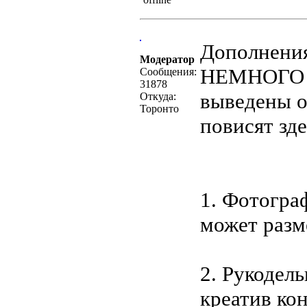
Дополнения
Модератор
НЕМНОГО о
Сообщения:
31878
выведены о
Откуда:
Торонто
повисят зд
1. Фотогра
может разм
2. Рукодел
креатив кон