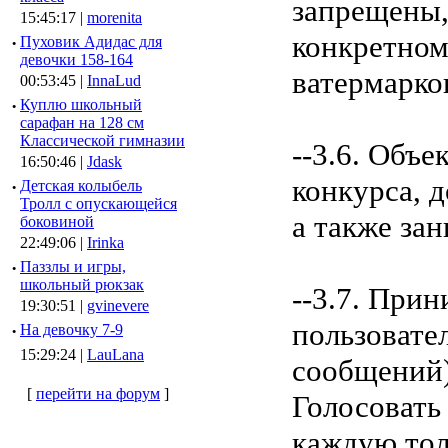
запрещены,
15:45:17 |
morenita
конкретном
·
Пуховик Адидас для
девочки 158-164
ватермарко
00:53:45 |
InnaLud
·
Куплю школьный
сарафан на 128 см
Классической гимназии
--3.6. Объ
16:50:46 |
Jdask
конкурса, 
·
Детская колыбель
Тролл с опускающейся
а также за
боковиной
22:49:06 |
Irinka
·
Паззлы и игры,
школьный рюкзак
--3.7. При
19:30:51 |
gvinevere
пользовате
·
Hа девочку 7-9
15:29:24 |
LauLana
сообщений)
[
перейти на форум
]
Голосовать
каждую тол