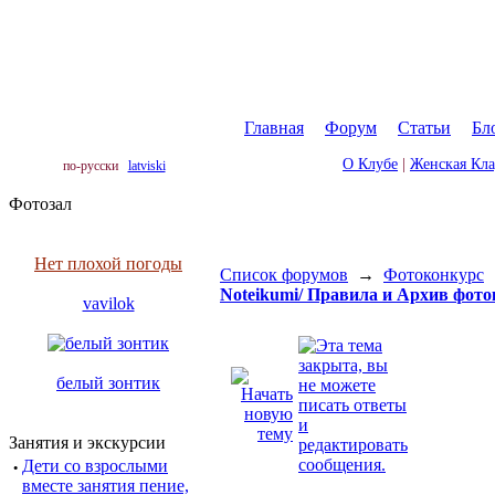
Главная
|
Форум
|
Статьи
|
Бл
О Клубе
|
Женская Кл
по-русски
latviski
Фотозал
Нет плохой погоды
Список форумов
→
Фотоконкурс
Noteikumi/ Правила и Архив фот
vavilok
белый зонтик
Занятия и экскурсии
·
Дети со взрослыми
вместе занятия пение,