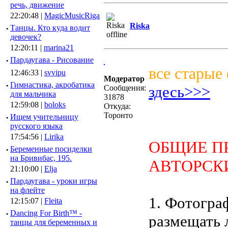
речь, движение
22:20:48 |
MagicMusicRiga
Riska
·
Танцы. Кто куда водит
девочек?
12:20:11 |
marina21
·
Пардаугава - Рисование
все старые
12:46:33 |
svvipu
Модератор
·
Гимнастика, акробатика
здесь>>>
Сообщения:
для мальчика
31878
12:59:08 |
boloks
Откуда:
Торонто
·
Ищем учительницу
русского языка
17:54:56 |
Lirika
ОБЩИЕ П
·
Беременные посиделки
на Бривибас, 195.
АВТОРСК
21:10:00 |
Elja
·
Пардаугава - уроки игры
на флейте
1. Фотогра
12:15:07 |
Fleita
·
Dancing For Birth™ -
размещать 
танцы для беременных и