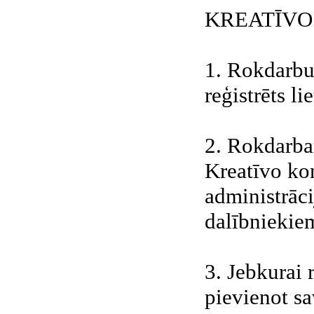
KREATĪVO
1. Rokdarbu 
reģistrēts lie
2. Rokdarba
Kreatīvo ko
administrāc
dalībniekie
3. Jebkurai r
pievienot sa