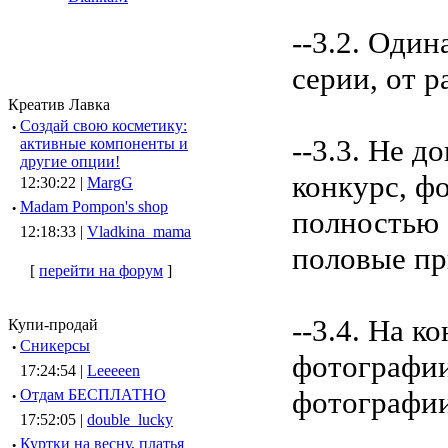
--3.2. Оди
серии, от 
Креатив Лавка
·
Создай свою косметику:
--3.3. Не 
активные компоненты и
другие опции!
конкурс, ф
12:30:22 |
MargG
·
Madam Pompon's shop
полностью 
12:18:33 |
Vladkina_mama
половые пр
[
перейти на форум
]
--3.4. На 
Купи-продай
·
Сникерсы
фотографии
17:24:54 |
Leeeeen
фотографии
·
Отдам БЕСПЛАТНО
17:52:05 |
double_lucky
·
Куртки на весну, платья