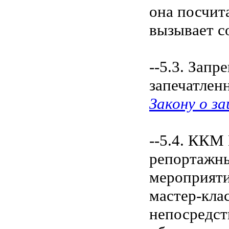
она посчит
вызывает с
--5.3. Зап
запечатленн
Закону о з
--5.4. ККМ
репортажны
мероприяти
мастер-кла
непосредст