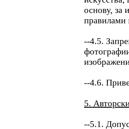
основу, за
правилами 
--4.5. Зап
фотографии,
изображени
--4.6. При
5. Авторск
--5.1. Доп