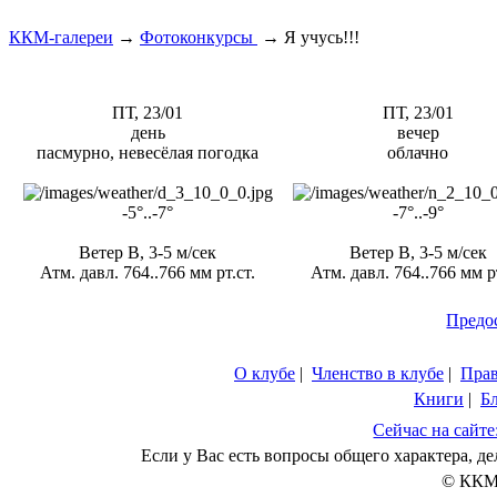
ККМ-галереи
→
Фотоконкурсы
→
Я учусь!!!
ПТ, 23/01
ПТ, 23/01
день
вечер
пасмурно, невесёлая погодка
облачно
-5°..-7°
-7°..-9°
Ветер В, 3-5 м/сек
Ветер В, 3-5 м/сек
Атм. давл. 764..766 мм рт.ст.
Атм. давл. 764..766 мм рт
Предо
О клубе
|
Членство в клубе
|
Пра
Книги
|
Б
Сейчас на сайте
Если у Вас есть вопросы общего характера, 
© ККМ