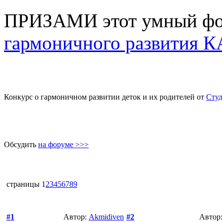
ПРИЗAМИ этот умный фот
гармоничного развития
Конкурс о гармоничном развитии деток и их родителей от
Сту
Обсудить
на форуме >>>
страницы
1
2
3
4
5
6
7
8
9
#1
Автор:
Akmidiven
#2
Автор