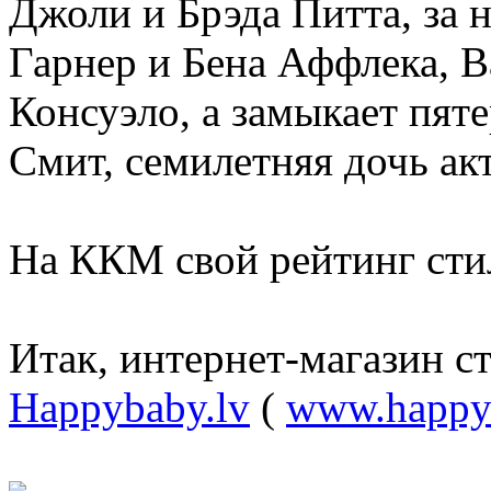
Джоли и Брэда Питта, за
Гарнер и Бена Аффлека, В
Консуэло, а замыкает пят
Смит, семилетняя дочь ак
На ККМ свой рейтинг ст
Итак, интернет-магазин с
Happybaby.lv
(
www.happy