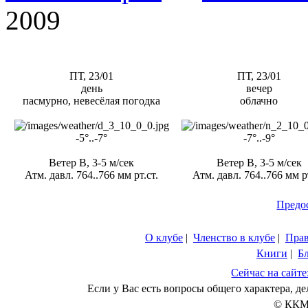
2009
ПТ, 23/01
ПТ, 23/01
день
вечер
пасмурно, невесёлая погодка
облачно
-5°..-7°
-7°..-9°
Ветер В, 3-5 м/сек
Ветер В, 3-5 м/сек
Атм. давл. 764..766 мм рт.ст.
Атм. давл. 764..766 мм рт
Предо
О клубе
|
Членство в клубе
|
Пра
Книги
|
Б
Сейчас на сайте
Если у Вас есть вопросы общего характера, 
© ККМ