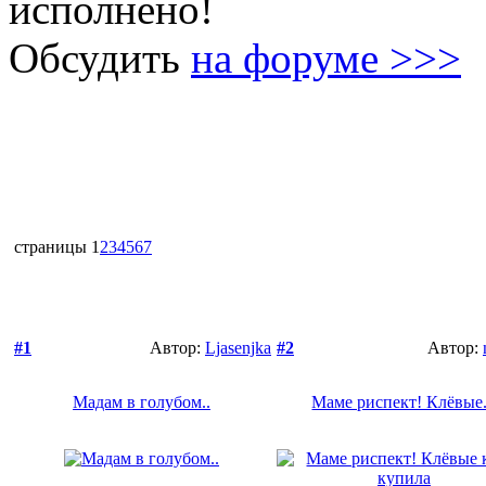
исполнено!
Обсудить
на форуме >>>
страницы
1
2
3
4
5
6
7
#1
Автор:
Ljasenjka
#2
Автор:
Мадам в голубом..
Маме риспект! Клёвые.