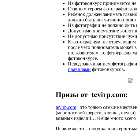
На фотоконкурс принимается не 
Главным героем фотографии долж
Ребёнок должен занимать главное
должно быть интуитивно понятно
На фотографии не должно быть и
Допустимо присутствие животны
Не допустимо присутствие чужих 
К фотографиям, не отвечающим у
после чего пользователь может з
пользователем, то фотография уд
фотоконкурсе.
Перед закачиванием фотографии
правилами
фотоконкурсов.
Призы от tevirp.com:
tevirp.com
- это только самые качеств
(мериносовой шерсти, хлопка, шелка)
вязаных изделий… и еще много всего 
Первое место – покупка в интернет-ма