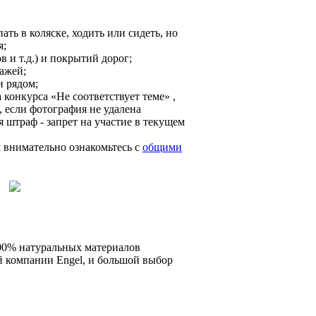
ть в коляске, ходить или сидеть, но
я;
 и т.д.) и покрытий дорог;
ажей;
и рядом;
конкурса «Не соответствует теме» ,
, если фотография не удалена
я штраф - запрет на участие в текущем
 внимательно ознакомьтесь c
общими
100% натуральных материалов
й компании Engel, и большой выбор