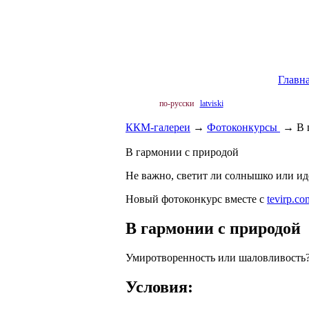
Главн
по-русски
latviski
ККМ-галереи
→
Фотоконкурсы
→
В 
В гармонии с природой
Не важно, светит ли солнышко или иде
Новый фотоконкурс вместе с
tevirp.co
В гармонии с природой
Умиротворенность или шаловливость? 
Условия: