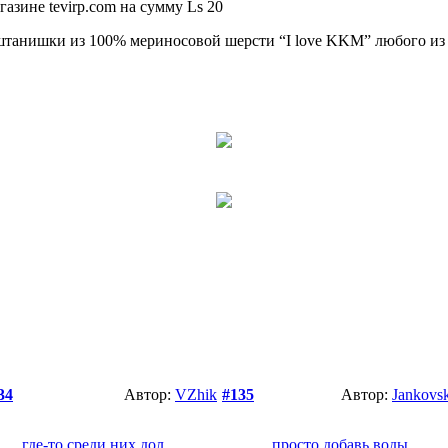
газине tevirp.com на сумму Ls 20
танишки из 100% мериносовой шерсти “I love KKM” любого из тре
34
Автор:
VZhik
#135
Автор:
Jankovs
где-то среди них дол...
просто добавь воды