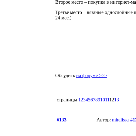
Второе место – покупка в интернет-ма
Третье место – вязаные однослойные ш
24 мес.)
Обсудить
на форуме >>>
страницы
1
2
3
4
5
6
7
8
9
10
11
12
13
#133
Автор:
miralissa
#1