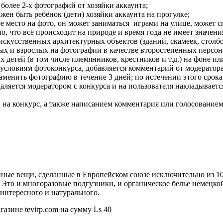
более 2-х фотографий от хозяйки аккаунта;
ен быть ребёнок (дети) хозяйки аккаунта на прогулке;
 место на фото, он может заниматься играми на улице, может спа
, что всё происходит на природе и время года не имеет значени
скусственных архитектурных объектов (зданий, скамеек, столбов
х и взрослых на фотографии в качестве второстепенных персон
детей (в том числе племянников, крестников и т.д.) на фоне ил
словиям фотоконкурса, добавляется комментарий от модератора 
аменить фотографию в течение 3 дней; по истечении этого срока
аляется модератором с конкурса и на пользователя накладываетс
 на конкурс, а также написанием комментария или голосованием
енные вещи, сделанные в Европейском союзе исключительно из 
. Это и многоразовые подгузники, и органическое белье немецко
интересного и натурального.
газине tevirp.com на сумму Ls 40