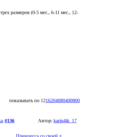
х размеров (0-5 мес., 6-11 мес., 12-
показывать по
12
16
20
40
80
400
800
ka
#136
Автор:
karin4ik_17
Принцесса со своей л...