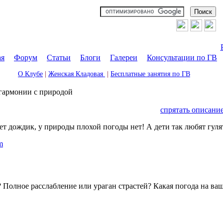
ая
|
Форум
|
Статьи
|
Блоги
|
Галереи
|
Консультации по ГВ
О Клубе
|
Женская Кладовая
|
Бесплатные занятия по ГВ
гармонии с природой
спрятать описани
т дождик, у природы плохой погоды нет! А дети так любят гуля
m
Полное расслабление или ураган страстей? Какая погода на ва