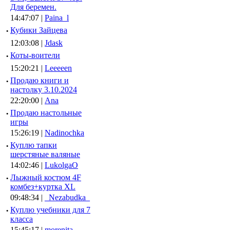
Для беремен.
14:47:07 |
Paina_l
·
Кубики Зайцева
12:03:08 |
Jdask
·
Коты-воители
15:20:21 |
Leeeeen
·
Продаю книги и
настолку 3.10.2024
22:20:00 |
Ana
·
Продаю настольные
игры
15:26:19 |
Nadinochka
·
Куплю тапки
шерстяные валяные
14:02:46 |
LukolgaO
·
Лыжный костюм 4F
комбез+куртка XL
09:48:34 |
_Nezabudka_
·
Куплю учебники для 7
класса
15:45:17 |
morenita