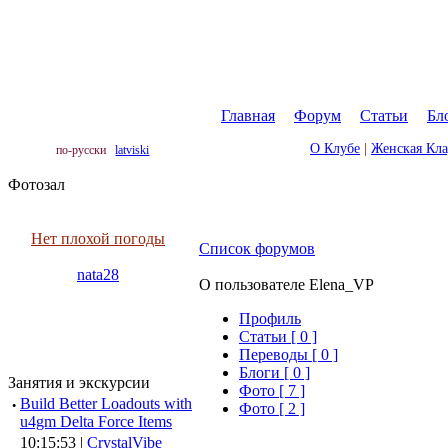
Главная
|
Форум
|
Статьи
|
Бл
О Клубе
|
Женская Кл
по-русски
latviski
Фотозал
Нет плохой погоды
Список форумов
nata28
О пользователе Elena_VP
Профиль
Cтатьи [ 0 ]
Переводы [ 0 ]
Блоги [ 0 ]
Занятия и экскурсии
Фото [ 7 ]
·
Build Better Loadouts with
Фото [ 2 ]
u4gm Delta Force Items
10:15:53 |
CrystalVibe