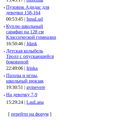
·
Пуховик Адидас для
девочки 158-164
00:53:45 |
InnaLud
·
Куплю школьный
сарафан на 128 см
Классической гимназии
16:50:46 |
Jdask
·
Детская колыбель
Тролл с опускающейся
боковиной
22:49:06 |
Irinka
·
Паззлы и игры,
школьный рюкзак
19:30:51 |
gvinevere
·
Hа девочку 7-9
15:29:24 |
LauLana
[
перейти на форум
]