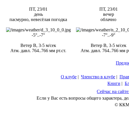
ПТ, 23/01
ПТ, 23/01
день
вечер
пасмурно, невесёлая погодка
облачно
-5°..-7°
-7°..-9°
Ветер В, 3-5 м/сек
Ветер В, 3-5 м/сек
Атм. давл. 764..766 мм рт.ст.
Атм. давл. 764..766 мм рт
Предо
О клубе
|
Членство в клубе
|
Пра
Книги
|
Б
Сейчас на сайте
Если у Вас есть вопросы общего характера, 
© ККМ