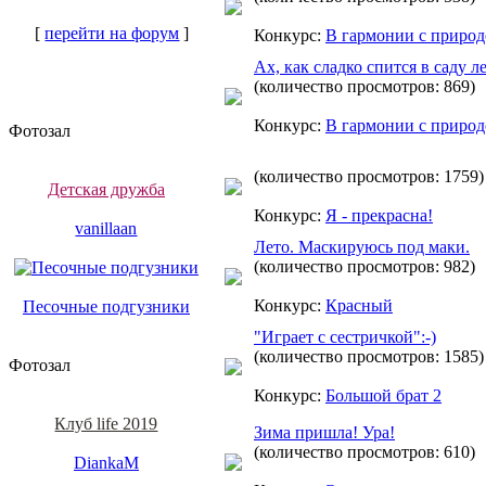
[
перейти на форум
]
Конкурс:
В гармонии с приро
Ах, как сладко спится в саду ле
(количество просмотров: 869)
Конкурс:
В гармонии с приро
Фотозал
(количество просмотров: 1759)
Детская дружба
Конкурс:
Я - прекрасна!
vanillaan
Лето. Маскируюсь под маки.
(количество просмотров: 982)
Конкурс:
Красный
Песочные подгузники
"Играет с сестричкой":-)
(количество просмотров: 1585)
Фотозал
Конкурс:
Большой брат 2
Клуб life 2019
Зима пришла! Ура!
(количество просмотров: 610)
DiankaM