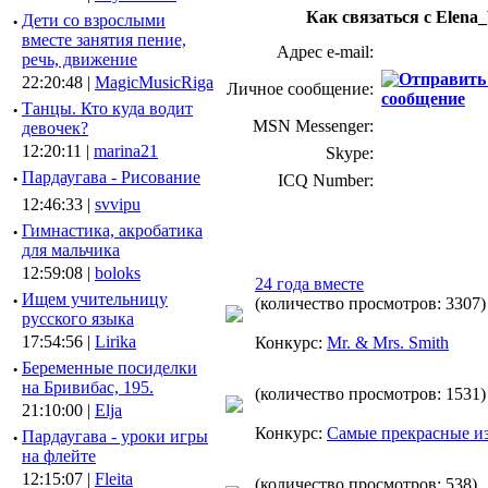
Как связаться с Elena
·
Дети со взрослыми
вместе занятия пение,
Адрес e-mail:
речь, движение
22:20:48 |
MagicMusicRiga
Личное сообщение:
·
Танцы. Кто куда водит
MSN Messenger:
девочек?
12:20:11 |
marina21
Skype:
·
Пардаугава - Рисование
ICQ Number:
12:46:33 |
svvipu
·
Гимнастика, акробатика
для мальчика
12:59:08 |
boloks
24 года вместе
·
Ищем учительницу
(количество просмотров: 3307)
русского языка
17:54:56 |
Lirika
Конкурс:
Mr. & Mrs. Smith
·
Беременные посиделки
на Бривибас, 195.
(количество просмотров: 1531)
21:10:00 |
Elja
Конкурс:
Самые прекрасные и
·
Пардаугава - уроки игры
на флейте
12:15:07 |
Fleita
(количество просмотров: 538)