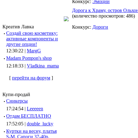
Конкурс:
Эмоции
Дорога к Храму. остров Ольхон
(количество просмотров: 486)
Креатив Лавка
Конкурс:
Дороги
·
Создай свою косметику:
активные компоненты и
другие опции!
12:30:22 |
MargG
·
Madam Pompon's shop
12:18:33 |
Vladkina_mama
[
перейти на форум
]
Купи-продай
·
Сникерсы
17:24:54 |
Leeeeen
·
Отдам БЕСПЛАТНО
17:52:05 |
double_lucky
·
Куртки на весну, платья
S-M, Сапоги 37-40р.