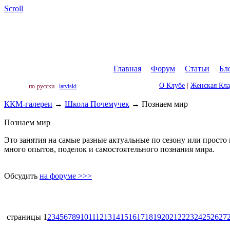
Scroll
Главная
|
Форум
|
Статьи
|
Бл
О Клубе
|
Женская Кл
по-русски
latviski
ККМ-галереи
→
Школа Почемучек
→
Познаем мир
Познаем мир
Это занятия на самые разные актуальные по сезону или просто
много опытов, поделок и самостоятельного познания мира.
Обсудить
на форуме >>>
страницы
1
2
3
4
5
6
7
8
9
10
11
12
13
14
15
16
17
18
19
20
21
22
23
24
25
26
27