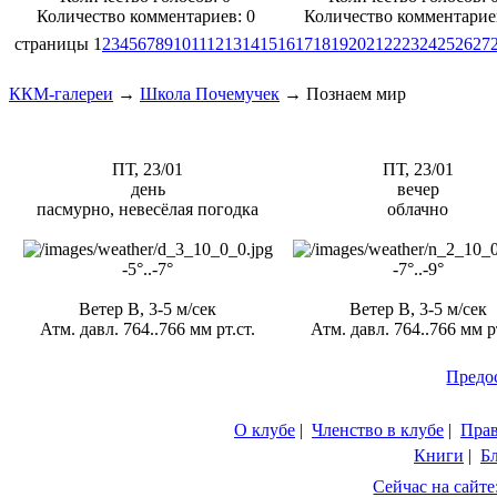
Количество комментариев: 0
Количество комментарие
страницы
1
2
3
4
5
6
7
8
9
10
11
12
13
14
15
16
17
18
19
20
21
22
23
24
25
26
27
ККМ-галереи
→
Школа Почемучек
→
Познаем мир
ПТ, 23/01
ПТ, 23/01
день
вечер
пасмурно, невесёлая погодка
облачно
-5°..-7°
-7°..-9°
Ветер В, 3-5 м/сек
Ветер В, 3-5 м/сек
Атм. давл. 764..766 мм рт.ст.
Атм. давл. 764..766 мм рт
Предо
О клубе
|
Членство в клубе
|
Пра
Книги
|
Б
Сейчас на сайте