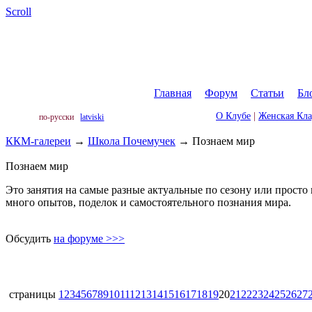
Scroll
Главная
|
Форум
|
Статьи
|
Бл
О Клубе
|
Женская Кл
по-русски
latviski
ККМ-галереи
→
Школа Почемучек
→
Познаем мир
Познаем мир
Это занятия на самые разные актуальные по сезону или просто
много опытов, поделок и самостоятельного познания мира.
Обсудить
на форуме >>>
страницы
1
2
3
4
5
6
7
8
9
10
11
12
13
14
15
16
17
18
19
20
21
22
23
24
25
26
27