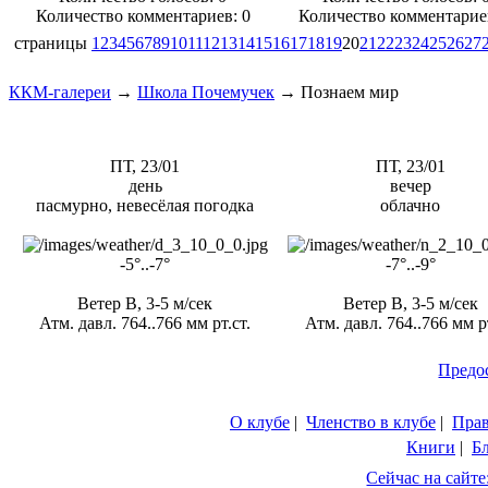
Количество комментариев: 0
Количество комментарие
страницы
1
2
3
4
5
6
7
8
9
10
11
12
13
14
15
16
17
18
19
20
21
22
23
24
25
26
27
ККМ-галереи
→
Школа Почемучек
→
Познаем мир
ПТ, 23/01
ПТ, 23/01
день
вечер
пасмурно, невесёлая погодка
облачно
-5°..-7°
-7°..-9°
Ветер В, 3-5 м/сек
Ветер В, 3-5 м/сек
Атм. давл. 764..766 мм рт.ст.
Атм. давл. 764..766 мм рт
Предо
О клубе
|
Членство в клубе
|
Пра
Книги
|
Б
Сейчас на сайте