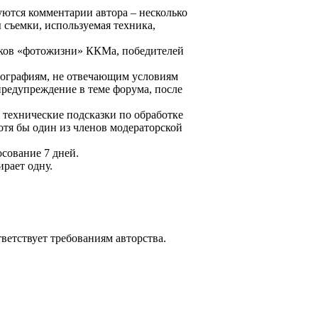
уются комментарии автора – несколько
 съемки, используемая техника,
иков «фотожизни» ККМа, победителей
тографиям, не отвечающим условиям
 предупреждение в теме форума, после
 технические подсказки по обработке
тя бы один из членов модераторской
осование 7 дней.
рает одну.
ветствует требованиям авторства.