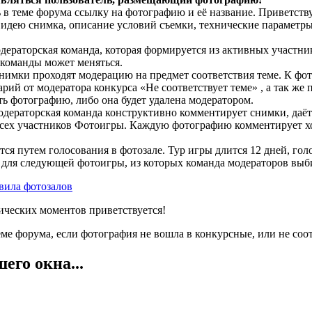
 в теме форума ссылку на фотографию и её название. Приветств
 идею снимка, описание условий съемки, технические параметры
дераторская команда, которая формируется из активных участн
 команды может меняться.
нимки проходят модерацию на предмет соответствия теме. К фо
рий от модератора конкурса «Не соответствует теме» , а так же
ть фотографию, либо она будет удалена модератором.
дераторская команда конструктивно комментирует снимки, даёт
 всех участников Фотоигры. Каждую фотографию комментирует хо
ся путем голосования в фотозале. Тур игры длится 12 дней, гол
 для следующей фотоигры, из которых команда модераторов выби
вила фотозалов
ических моментов приветствуется!
ме форума, если фотография не вошла в конкурсные, или не соот
го окна...