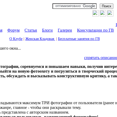
ая
|
Форум
|
Статьи
|
Блоги
|
Галереи
|
Консультации по ГВ
О Клубе
|
Женская Кладовая
|
Бесплатные занятия по ГВ
шего окна...
спрятать описани
фотографии, соревнуемся и повышаем навыки, получив интере
выйти на новую фотоохоту и погрузиться в творческий проце
ть, обсуждать и высказывать конструктивную критику, а так
кладываются максимум ТРИ фотографии от пользователя (ранее 
жанре, главное - чтобы они раскрывали тему.
 представлена с авторским названием.
вляться пользователь, размещающий фотографию!