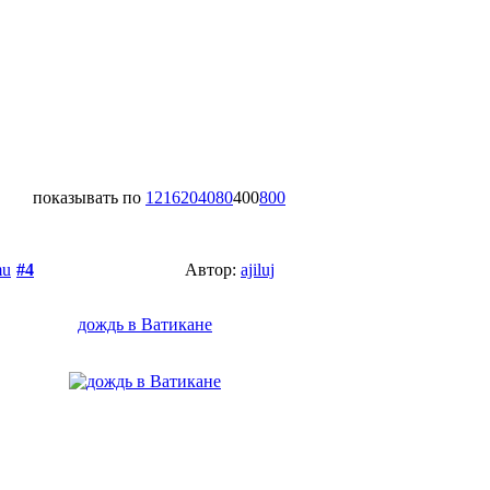
показывать по
12
16
20
40
80
400
800
mu
#4
Автор:
ajiluj
дождь в Ватикане