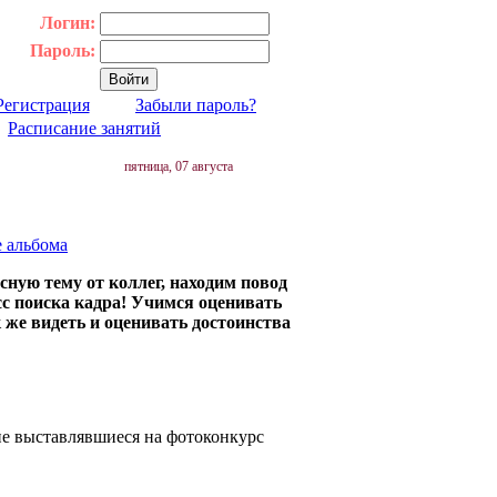
Логин:
Пароль:
Регистрация
Забыли пароль?
|
Расписание занятий
пятница, 07 августа
е альбома
сную тему от коллег, находим повод
сс поиска кадра! Учимся оценивать
 же видеть и оценивать достоинства
не выставлявшиеся на фотоконкурс