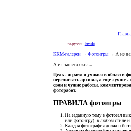
Главн
по-русски
latviski
ККМ-галереи
→
Фотоигры
→
А из на
А из нашего окна...
Цель - играем и учимся в области 
перелистать архивы, а еще лучше - 
свои и чужие работы, комментирова
фоторабот.
ПРАВИЛА фотоигры
На заданную тему в фотозал вы
или фотоигру)- в любом стиле и 
Каждая фотография должна быть
Автором фотографии должен я