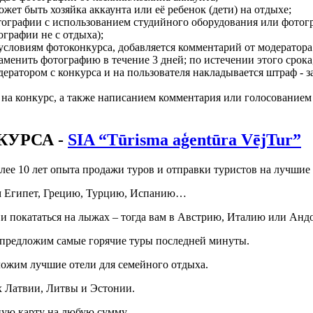
жет быть хозяйка аккаунта или её ребенок (дети) на отдыхе;
ографии с использованием студийного оборудования или фото
графии не с отдыха);
словиям фотоконкурса, добавляется комментарий от модератора 
аменить фотографию в течение 3 дней; по истечении этого срока
дератором с конкурса и на пользователя накладывается штраф - з
на конкурс, а также написанием комментария или голосованием
УРСА -
SIA “Tūrisma aģentūra VējTur”
более 10 лет опыта продажи туров и отправки туристов на лучшие
ам Египет, Грецию, Турцию, Испанию…
и покататься на лыжах – тогда вам в Австрию, Италию или Ан
ы предложим самые горячие туры последней минуты.
ложим лучшие отели для семейного отдыха.
х Латвии, Литвы и Эстонии.
ную карту на любую сумму.