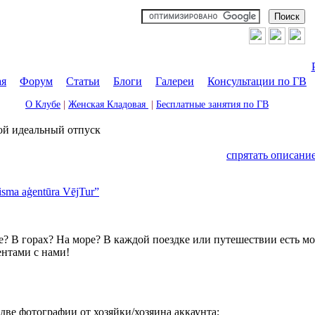
ая
|
Форум
|
Статьи
|
Блоги
|
Галереи
|
Консультации по ГВ
О Клубе
|
Женская Кладовая
|
Бесплатные занятия по ГВ
й идеальный отпуск
спрятать описани
isma aģentūra VējTur”
е? В горах? На море? В каждой поездке или путешествии есть м
ентами с нами!
две фотографии от хозяйки/хозяина аккаунта;