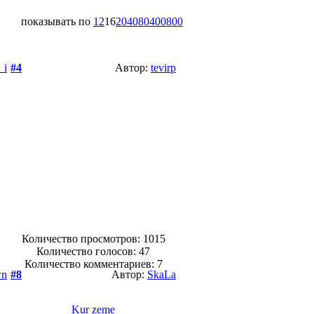
показывать по
12
16
20
40
80
400
800
_i
#4
Автор:
tevirp
Количество просмотров: 1015
Количество голосов:
47
Количество комментариев: 7
wn
#8
Автор:
SkaLa
Kur zeme