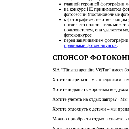
главной героиней фотографии мо
на конкурс НЕ принимаются фот
фотосессий (постановочные фото
к фотографиям, не отвечающим у
после чего пользователь может з
пользователем, она удаляется мо
фотоконкурсе;
перед закачиванием фотографии 
правилами фотоконкурсов
.
СПОНСОР ФОТОКОНК
SIA “Tūrisma aģentūra VējTur” имеет 
Хотите погреться – мы предложим в
Хотите подышать морозным воздухом 
Хотите улететь на отдых завтра? - М
Хотите отдохнуть с детьми – мы пред
Можно приобрести отдых в спа-отеля
У нас вы можете приобрести подароч