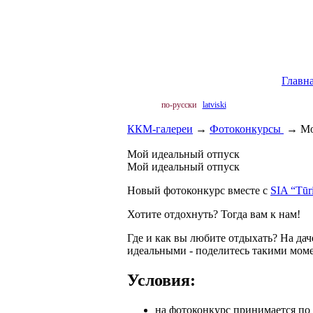
Главн
по-русски
latviski
ККМ-галереи
→
Фотоконкурсы
→
Мо
Мой идеальный отпуск
Мой идеальный отпуск
Новый фотоконкурс вместе с
SIA “Tūr
Хотите отдохнуть? Тогда вам к нам!
Где и как вы любите отдыхать? На дач
идеальными - поделитесь такими мом
Условия:
на фотоконкурс принимается по 