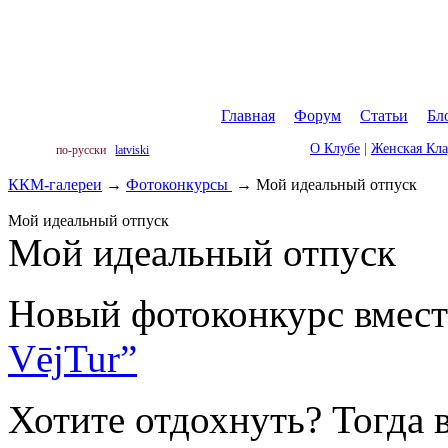
Главная
|
Форум
|
Статьи
|
Бл
О Клубе
|
Женская Кл
по-русски
latviski
ККМ-галереи
→
Фотоконкурсы
→
Мой идеальный отпуск
Мой идеальный отпуск
Мой идеальный отпуск
Новый фотоконкурс вмест
VējTur”
Хотите отдохнуть? Тогда 