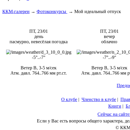
ККМ-галереи
→
Фотоконкурсы
→
Мой идеальный отпуск
ПТ, 23/01
ПТ, 23/01
день
вечер
пасмурно, невесёлая погодка
облачно
-5°..-7°
-7°..-9°
Ветер В, 3-5 м/сек
Ветер В, 3-5 м/сек
Атм. давл. 764..766 мм рт.ст.
Атм. давл. 764..766 мм рт
Предо
О клубе
|
Членство в клубе
|
Пра
Книги
|
Б
Сейчас на сайте
Если у Вас есть вопросы общего характера, 
© ККМ