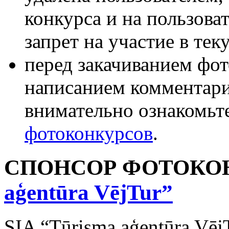
конкурса и на пользова
запрет на участие в те
перед закачиванием фот
написанием комментари
внимательно ознакомьт
фотоконкурсов
.
СПОНСОР ФОТОКОН
aģentūra VējTur”
SIA “Tūrisma aģentūra Vēj