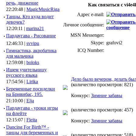
речь, движение
Как связаться с vi4e4
22:20:48 |
MagicMusicRiga
Адрес e-mail:
·
Танцы. Кто куда водит
девочек?
Личное сообщение:
12:20:11 |
marina21
MSN Messenger:
·
Пардаугава - Рисование
Skype:
grafovi2
12:46:33 |
svvipu
ICQ Number:
·
Гимнастика, акробатика
для мальчика
12:59:08 |
boloks
·
Ищем учительницу
русского языка
Дело было вечером, делать был
17:54:56 |
Lirika
(количество просмотров: 821)
·
Беременные посиделки
на Бривибас, 195.
Конкурс:
Зимние забавы
21:10:00 |
Elja
·
Пардаугава - уроки игры
(количество просмотров: 457)
на флейте
12:15:07 |
Fleita
Конкурс:
Зимние забавы
·
Dancing For Birth™ -
танцы для беременных и
(количество просмотров: 518)