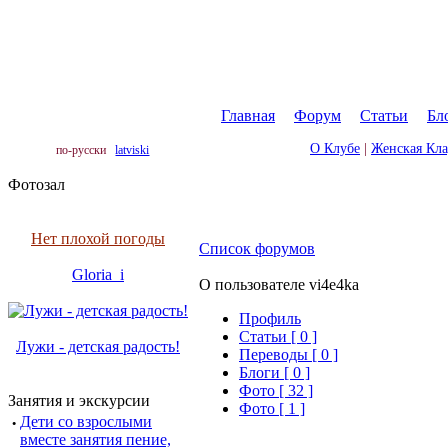
Главная
|
Форум
|
Статьи
|
Бл
О Клубе
|
Женская Кл
по-русски
latviski
Фотозал
Нет плохой погоды
Список форумов
Gloria_i
О пользователе vi4e4ka
Профиль
Cтатьи [ 0 ]
Лужи - детская радость!
Переводы [ 0 ]
Блоги [ 0 ]
Фото [ 32 ]
Занятия и экскурсии
Фото [ 1 ]
·
Дети со взрослыми
вместе занятия пение,