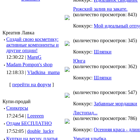
Рижский залив на закате.
(количество просмотров: 843)
Конкурс:
Мой идеальный отпу
Креатив Лавка
·
Создай свою косметику:
(количество просмотров: 345)
активные компоненты и
другие опции!
Конкурс:
Шляпки
12:30:22 |
MargG
Юнга
·
Madam Pompon's shop
(количество просмотров: 362)
12:18:33 |
Vladkina_mama
Конкурс:
Шляпки
[
перейти на форум
]
(количество просмотров: 547)
Купи-продай
Конкурс:
Забавные мордашки
·
Сникерсы
Листопад...
17:24:54 |
Leeeeen
(количество просмотров: 786)
·
Отдам БЕСПЛАТНО
Конкурс:
Осенняя краса - длин
17:52:05 |
double_lucky
·
Куртки на весну, платья
Умытая улыбка.