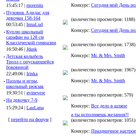
Конкурс:
Сегодня мой День ро
15:45:17 |
morenita
·
Пуховик Адидас для
девочки 158-164
(количество просмотров: 1188)
00:53:45 |
InnaLud
Конкурс:
Сегодня мой День ро
·
Куплю школьный
сарафан на 128 см
Классической гимназии
(количество просмотров: 1738)
16:50:46 |
Jdask
Конкурс:
Mr. & Mrs. Smith
·
Детская колыбель
Тролл с опускающейся
боковиной
(количество просмотров: 1967)
22:49:06 |
Irinka
Конкурс:
Mr. & Mrs. Smith
·
Паззлы и игры,
школьный рюкзак
19:30:51 |
gvinevere
(количество просмотров: 579)
·
Hа девочку 7-9
Конкурс:
Все дело в шляпе
15:29:24 |
LauLana
а ты исполняешь желания?!
[
перейти на форум
]
(количество просмотров: 1051)
Конкурс:
Праздничное настро