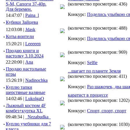
S-M, Сапоги 37-40р.
(количество просмотров: 436)
Для беремен.
Конкурс:
Поделись улыбкою с
14:47:07 |
Paina_l
·
Кубики Зайцева
(количество просмотров: 488)
12:03:08 |
Jdask
·
Коты-воители
Конкурс:
Поделись улыбкою с
15:20:21 |
Leeeeen
·
Продаю книги и
(количество просмотров: 969)
настолку 3.10.2024
22:20:00 |
Ana
Конкурс:
Selfie
·
Продаю настольные
...шагает по планете Земля
игры
(количество просмотров: 411)
15:26:19 |
Nadinochka
Конкурс:
Раз шажочек, два ша
·
Куплю тапки
шерстяные валяные
каратист в процессе
14:02:46 |
LukolgaO
(количество просмотров: 1202)
·
Лыжный костюм 4F
комбез+куртка XL
Конкурс:
Спорт, спорт, спорт
09:48:34 |
_Nezabudka_
·
Куплю учебники для 7
(количество просмотров: 1030)
класса