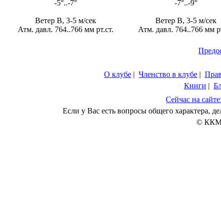
-5°..-7°
-7°..-9°
Ветер В, 3-5 м/сек
Ветер В, 3-5 м/сек
Атм. давл. 764..766 мм рт.ст.
Атм. давл. 764..766 мм рт
Предо
О клубе
|
Членство в клубе
|
Пра
Книги
|
Б
Сейчас на сайте
Если у Вас есть вопросы общего характера, 
© ККМ