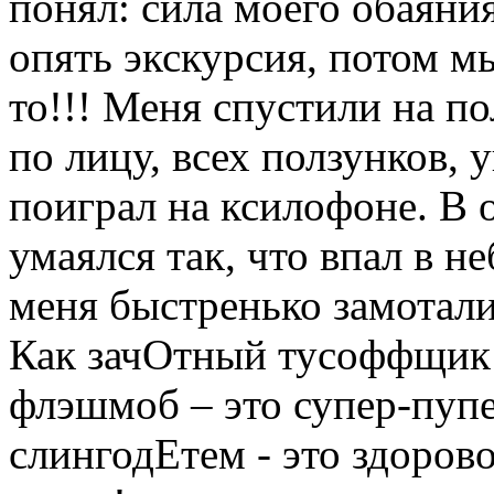
понял: сила моего обаяни
опять экскурсия, потом мы
то!!! Меня спустили на по
по лицу, всех ползунков, 
поиграл на ксилофоне. В 
умаялся так, что впал в н
меня быстренько замотали
Как зачОтный тусоффщик 
флэшмоб – это супер-пупер
слингодЕтем - это здорово,