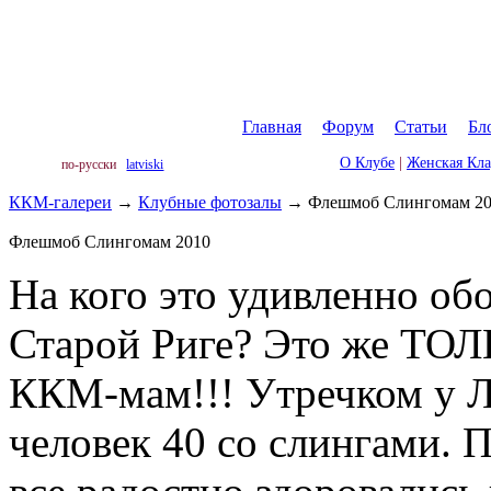
Главная
|
Форум
|
Статьи
|
Бл
О Клубе
|
Женская Кл
по-русски
latviski
ККМ-галереи
→
Клубные фотозалы
→
Флешмоб Слингомам 2
Флешмоб Слингомам 2010
На кого это удивленно об
Старой Риге? Это же ТОЛ
ККМ-мам!!! Утречком у Л
человек 40 со слингами. 