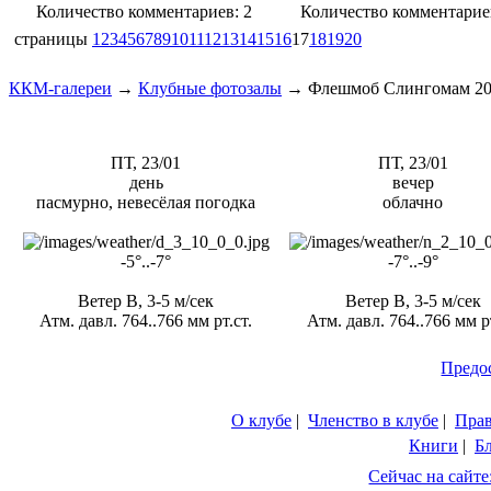
Количество комментариев: 2
Количество комментарие
страницы
1
2
3
4
5
6
7
8
9
10
11
12
13
14
15
16
17
18
19
20
ККМ-галереи
→
Клубные фотозалы
→
Флешмоб Слингомам 2
ПТ, 23/01
ПТ, 23/01
день
вечер
пасмурно, невесёлая погодка
облачно
-5°..-7°
-7°..-9°
Ветер В, 3-5 м/сек
Ветер В, 3-5 м/сек
Атм. давл. 764..766 мм рт.ст.
Атм. давл. 764..766 мм рт
Предо
О клубе
|
Членство в клубе
|
Пра
Книги
|
Б
Сейчас на сайте