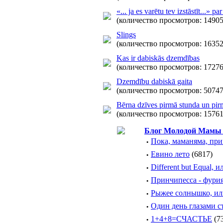
«... ja es varētu tev izstāstīt...» 
(количество просмотров: 14905
Slings
(количество просмотров: 16352
Kas ir dabiskās dzemdības
(количество просмотров: 17276
Dzemdību dabiskā gaita
(количество просмотров: 50747
Bērna dzīves pirmā stunda un pir
(количество просмотров: 15761
Блог Молодой Мамы -
·
Пока, маманяма, прив
·
Евино лето
(6817)
·
Different but Equal, 
·
Принчипесса - фурия
·
Рыжее солнышко, ил
·
Один день глазами с
·
1+4+8=СЧАСТЬЕ
(7