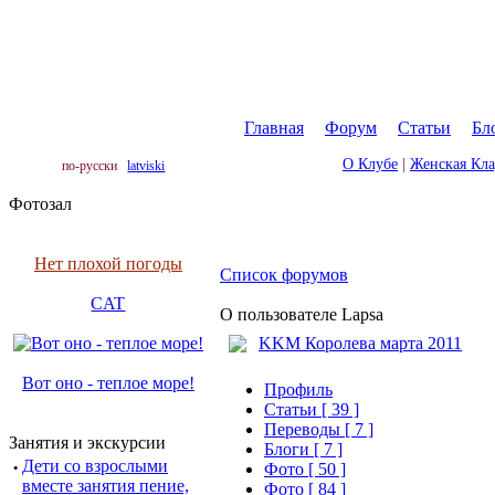
Главная
|
Форум
|
Статьи
|
Бл
О Клубе
|
Женская Кл
по-русски
latviski
Фотозал
Нет плохой погоды
Список форумов
CAT
О пользователе Lapsa
KKM Королева марта 2011
Вот оно - теплое море!
Профиль
Cтатьи [ 39 ]
Переводы [ 7 ]
Занятия и экскурсии
Блоги [ 7 ]
·
Дети со взрослыми
Фото [ 50 ]
вместе занятия пение,
Фото [ 84 ]