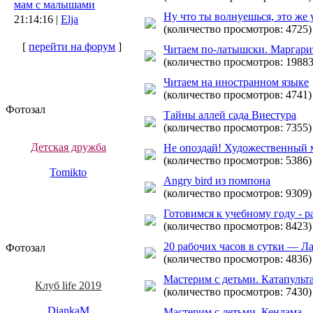
мам с малышами
Ну что ты волнуешься, это же
21:14:16 |
Elja
(количество просмотров: 4725)
[
перейти на форум
]
Читаем по-латышски. Маргари
(количество просмотров: 19883
Читаем на иностранном языке
(количество просмотров: 4741)
Фотозал
Тайны аллей сада Виестура
(количество просмотров: 7355)
Детская дружба
Не опоздай! Художественный 
(количество просмотров: 5386)
Tomikto
Angry bird из помпона
(количество просмотров: 9309)
Готовимся к учебному году - р
(количество просмотров: 8423)
20 рабочих часов в сутки — Л
Фотозал
(количество просмотров: 4836)
Мастерим с детьми. Катапульт
Клуб life 2019
(количество просмотров: 7430)
DiankaM
Мастерим с детьми. Кендама.