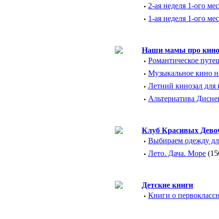
·
2-ая неделя 1-ого ме
·
1-ая неделя 1-ого м
Наши мамы про кин
·
Романтическое путе
·
Музыкальное кино на
·
Летний кинозал для 
·
Альтернатива Дисне
Клуб Красивых Дево
·
Выбираем одежду д
·
Лето. Дача. Море
(15
Детские книги
·
Книги о первокласс