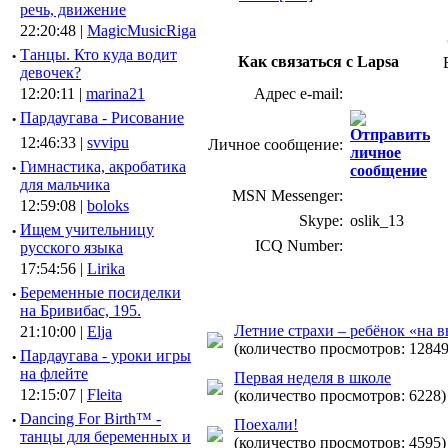
речь, движение
22:20:48 |
MagicMusicRiga
·
Танцы. Кто куда водит
Как связаться с Lapsa
девочек?
12:20:11 |
marina21
Адрес e-mail:
·
Пардаугава - Рисование
12:46:33 |
svvipu
Личное сообщение:
·
Гимнастика, акробатика
для мальчика
MSN Messenger:
12:59:08 |
boloks
Skype:
oslik_13
·
Ищем учительницу
ICQ Number:
русского языка
17:54:56 |
Lirika
·
Беременные посиделки
на Бривибас, 195.
Летние страхи – ребёнок «на 
21:10:00 |
Elja
(количество просмотров: 12849
·
Пардаугава - уроки игры
на флейте
Первая неделя в школе
12:15:07 |
Fleita
(количество просмотров: 6228)
·
Dancing For Birth™ -
Поехали!
танцы для беременных и
(количество просмотров: 4595)