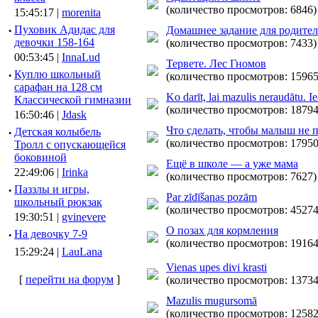
(количество просмотров: 6846)
15:45:17 |
morenita
·
Пуховик Адидас для
Домашнее задание для родите
девочки 158-164
(количество просмотров: 7433)
00:53:45 |
InnaLud
Тервете. Лес Гномов
·
Куплю школьный
(количество просмотров: 15965
сарафан на 128 см
Ko darīt, lai mazulis neraudātu. I
Классической гимназии
(количество просмотров: 18794
16:50:46 |
Jdask
Что сделать, чтобы малыш не 
·
Детская колыбель
(количество просмотров: 17950
Тролл с опускающейся
боковиной
Ещё в школе — а уже мама
22:49:06 |
Irinka
(количество просмотров: 7627)
·
Паззлы и игры,
Par zīdīšanas pozām
школьный рюкзак
(количество просмотров: 45274
19:30:51 |
gvinevere
О позах для кормления
·
Hа девочку 7-9
(количество просмотров: 19164
15:29:24 |
LauLana
Vienas upes divi krasti
[
перейти на форум
]
(количество просмотров: 13734
Mazulis mugursomā
(количество просмотров: 12582