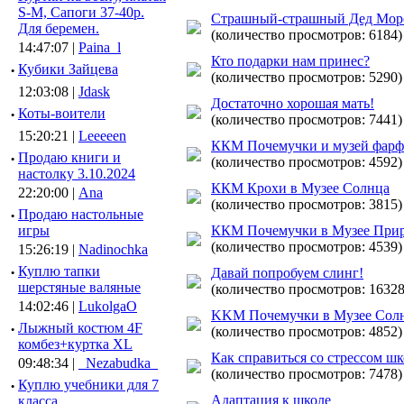
S-M, Сапоги 37-40р.
Страшный-страшный Дед Мор
Для беремен.
(количество просмотров: 6184)
14:47:07 |
Paina_l
Кто подарки нам принес?
·
Кубики Зайцева
(количество просмотров: 5290)
12:03:08 |
Jdask
Достаточно хорошая мать!
·
Коты-воители
(количество просмотров: 7441)
15:20:21 |
Leeeeen
ККМ Почемучки и музей фарф
·
Продаю книги и
(количество просмотров: 4592)
настолку 3.10.2024
ККМ Крохи в Музее Солнца
22:20:00 |
Ana
(количество просмотров: 3815)
·
Продаю настольные
игры
ККМ Почемучки в Музее При
(количество просмотров: 4539)
15:26:19 |
Nadinochka
·
Куплю тапки
Давай попробуем слинг!
шерстяные валяные
(количество просмотров: 16328
14:02:46 |
LukolgaO
KKM Почемучки в Музее Сол
·
Лыжный костюм 4F
(количество просмотров: 4852)
комбез+куртка XL
Как справиться со стрессом ш
09:48:34 |
_Nezabudka_
(количество просмотров: 7478)
·
Куплю учебники для 7
Адаптация к школе
класса