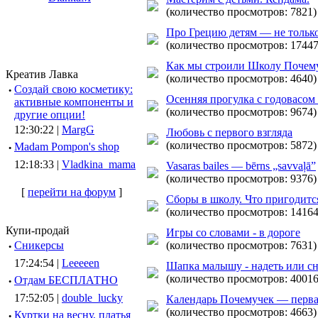
(количество просмотров: 7821)
Про Грецию детям — не тольк
(количество просмотров: 17447
Как мы строили Школу Почем
Креатив Лавка
(количество просмотров: 4640)
·
Создай свою косметику:
Осенняя прогулка с годовасом
активные компоненты и
(количество просмотров: 9674)
другие опции!
12:30:22 |
MargG
Любовь с первого взгляда
(количество просмотров: 5872)
·
Madam Pompon's shop
12:18:33 |
Vladkina_mama
Vasaras bailes — bērns „savvaļā”
(количество просмотров: 9376)
[
перейти на форум
]
Сборы в школу. Что пригодитс
(количество просмотров: 14164
Купи-продай
Игры со словами - в дороге
·
Сникерсы
(количество просмотров: 7631)
17:24:54 |
Leeeeen
Шапка малышу - надеть или сн
(количество просмотров: 40016
·
Отдам БЕСПЛАТНО
17:52:05 |
double_lucky
Календарь Почемучек — перва
(количество просмотров: 4663)
·
Куртки на весну, платья