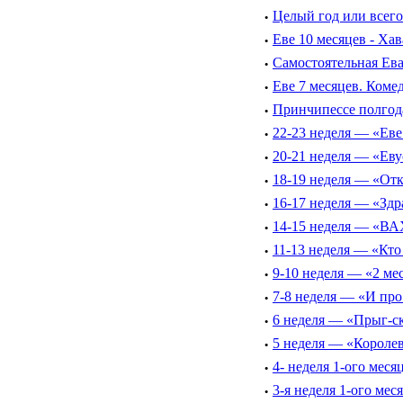
·
Целый год или всего
·
Еве 10 месяцев - Хав
·
Самостоятельная Ева
·
Еве 7 месяцев. Коме
·
Принчипессе полгод
·
22-23 неделя — «Евe
·
20-21 неделя — «Еву
·
18-19 неделя — «Отк
·
16-17 неделя — «Здр
·
14-15 неделя — «ВАХ
·
11-13 неделя — «Кто 
·
9-10 неделя — «2 ме
·
7-8 неделя — «И про
·
6 неделя — «Прыг-с
·
5 неделя — «Королев
·
4- неделя 1-ого мес
·
3-я неделя 1-ого ме